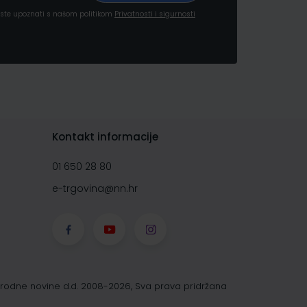
a ste upoznati s našom politikom
Privatnosti i sigurnosti
Kontakt informacije
01 650 28 80
e-trgovina@nn.hr
rodne novine d.d. 2008-2026, Sva prava pridržana