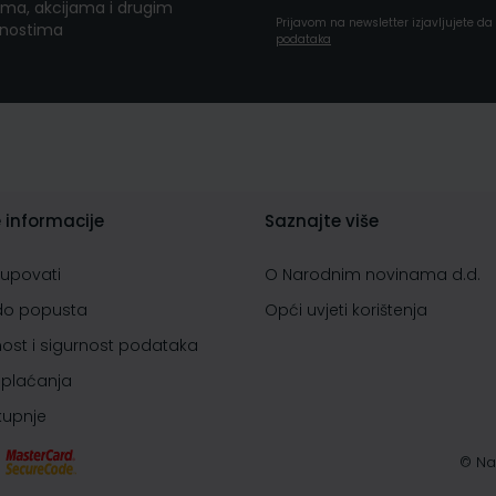
ma, akcijama i drugim
Prijavom na newsletter izjavljujete d
nostima
podataka
 informacije
Saznajte više
kupovati
O Narodnim novinama d.d.
do popusta
Opći uvjeti korištenja
nost i sigurnost podataka
 plaćanja
 kupnje
© Na