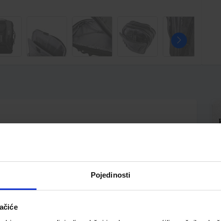
dva pretinca od kojih je jedan proširiv i otvara se za
 idealnim za kratka ili poslovna putovanja; dva prednja
titom (blokada elektromagnetskih signala za zaštitu
ive, podložene naramenice, podstavljena, prozračna
nje za kofer
Pojedinosti
ačiće