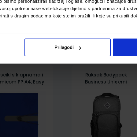
bismo personalizirali sadržaj i oglase, omogućili značajke društv
vašoj upotrebi naše web-lokacije dijelimo s partnerima za društv
rati s drugim podacima koje ste im pružili ili koje su prikupili do
pili i ovo…
Prilagodi
scikl s klapnama i
Ruksak Bodypack
micom PP A4, Easy
Business Unix crni
 to go, Herlitz, plavi