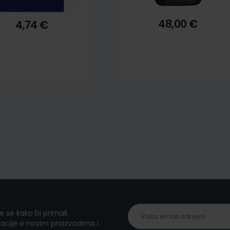
48,00 €
4,74 €
te se kako bi primali
acije o novim proizvodima i