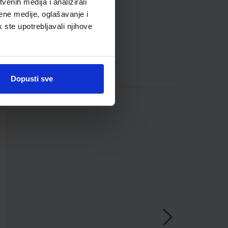
enih medija i analizirali
ene medije, oglašavanje i
k ste upotrebljavali njihove
Dopusti sve