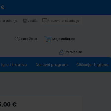
 €
sta pitanja
Vodiči
Preuzmite kataloge
Lista želja
Moja košarica
Prijavite se
Igra i kreativa
Darovni program
Čišćenje i higijena
6,00 €