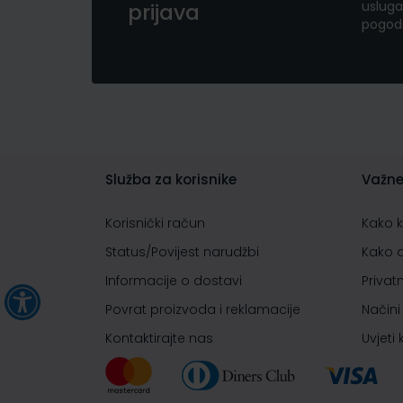
usluga
prijava
pogod
Služba za korisnike
Važne
Korisnički račun
Kako 
Status/Povijest narudžbi
Kako 
Informacije o dostavi
Privat
Povrat proizvoda i reklamacije
Načini
Kontaktirajte nas
Uvjeti