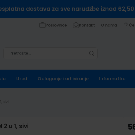
esplatna dostava za sve narudžbe iznad 62,50
Poslovnice
Kontakt
O nama
Če
Pretražite
Pretražite
ola
Ured
Odlaganje i arhiviranje
Informatika
 sivi
 u 1, sivi
5