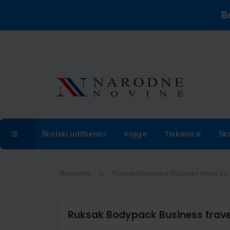
B
Školski udžbenici
Knjige
Tiskanice
Šk
Naslovna
Ruksak Bodypack Business travel 2 u 1,
Ruksak Bodypack Business travel 2