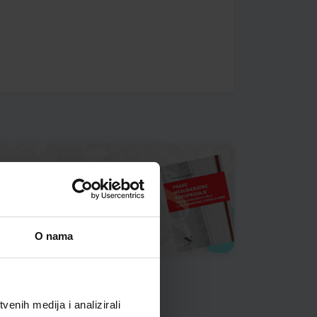
O nama
enih medija i analizirali