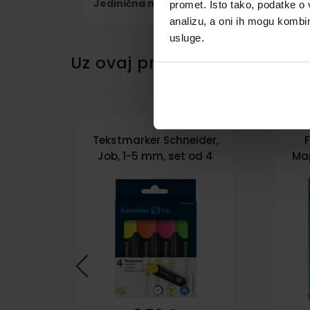
Jedinična mjera
kom
promet. Isto tako, podatke o 
analizu, a oni ih mogu kombini
usluge.
Uz ovaj proizvod kupci su ku
Tekstmarker Schneider,
F
Job, 1-5 mm, set od 4
Ma
boje