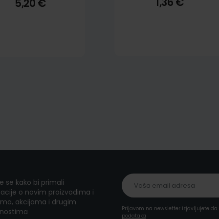
1,36 €
5,20 €
te se kako bi primali
acije o novim proizvodima i
ma, akcijama i drugim
Prijavom na newsletter izjavljujete d
nostima
podataka