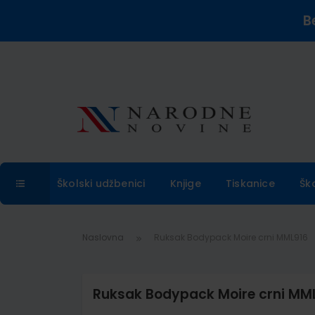
B
Školski udžbenici
Knjige
Tiskanice
Šk
Naslovna
Ruksak Bodypack Moire crni MML916
Ruksak Bodypack Moire crni MM