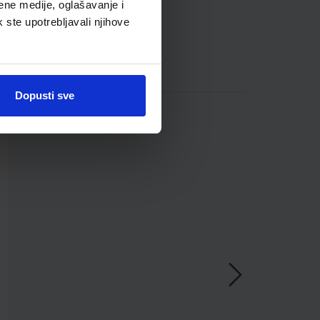
ene medije, oglašavanje i
k ste upotrebljavali njihove
Dopusti sve