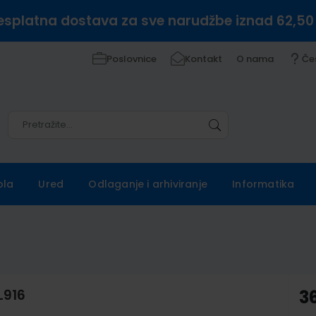
esplatna dostava za sve narudžbe iznad 62,50
Poslovnice
Kontakt
O nama
Če
Pretražite
Pretražite
ola
Ured
Odlaganje i arhiviranje
Informatika
L916
3