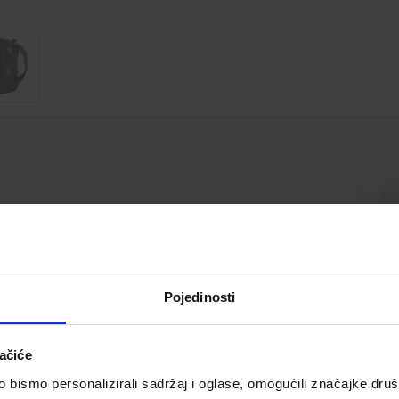
 od plastičnih boca; dimenzije 47x33x18 cm; podesive
nca; prednji džep; ručka s kopčom; pretinac za laptop;
Pojedinosti
ačiće
bismo personalizirali sadržaj i oglase, omogućili značajke društv