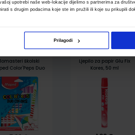
vašoj upotrebi naše web-lokacije dijelimo s partnerima za društv
rati s drugim podacima koje ste im pružili ili koje su prikupili do
pili i ovo…
Prilagodi
lomasteri školski
Ljepilo za papir Glu Fix
ped Color'Peps Duo
Kores, 50 ml
10/1