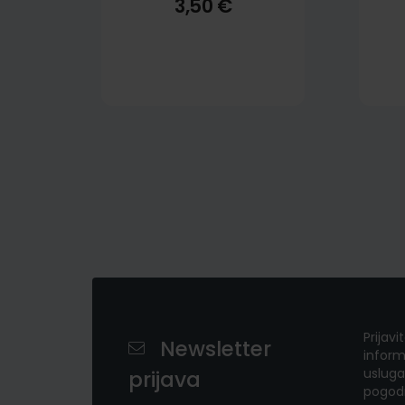
3,50 €
Prijavi
Newsletter
inform
usluga
prijava
pogod