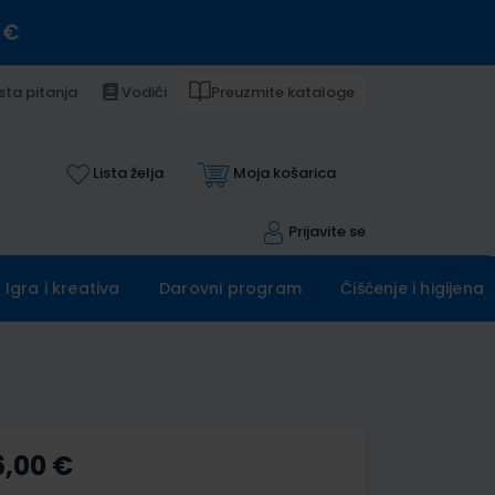
 €
sta pitanja
Vodiči
Preuzmite kataloge
Lista želja
Moja košarica
Prijavite se
Igra i kreativa
Darovni program
Čišćenje i higijena
6,00 €