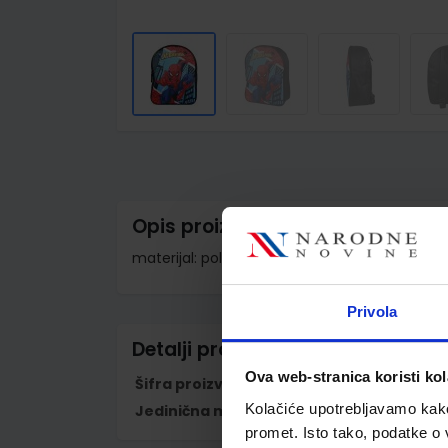
Skip
to
the
beginning
of
the
images
Opis proizvoda
gallery
materijal: poliester; dimenzije: 32 x 25 x 11 
Privola
Detalji proizvoda
Ova web-stranica koristi kol
Šifra proizvoda
589248
Kolačiće upotrebljavamo kako 
Jedinična mjera
kom
promet. Isto tako, podatke o 