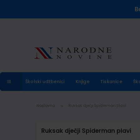
B
Školski udžbenici
Knjige
Tiskanice
Šk
Naslovna
Ruksak dječji Spiderman plavi
Ruksak dječji Spiderman plavi