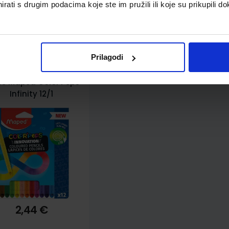
rati s drugim podacima koje ste im pružili ili koje su prikupili do
pili i ovo…
Prilagodi
ce Maped Color'Peps
Infinity 12/1
2,44 €