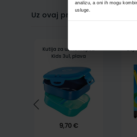
analizu, a oni ih mogu kombini
usluge.
Uz ovaj proizvod kupci su ku
Kutija za užinu Maped
Boji
Kids 3u1, plava
9,70 €