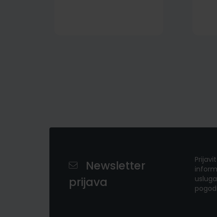
Prijavi
Newsletter
inform
usluga
prijava
pogod