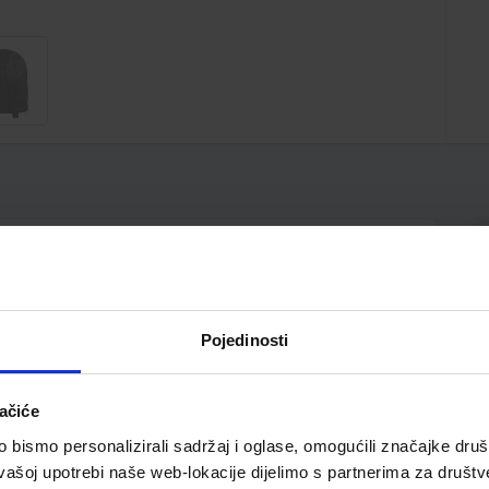
cm; glavni pretinac; podesive naramenice
Pojedinosti
ačiće
bismo personalizirali sadržaj i oglase, omogućili značajke društv
vašoj upotrebi naše web-lokacije dijelimo s partnerima za društv