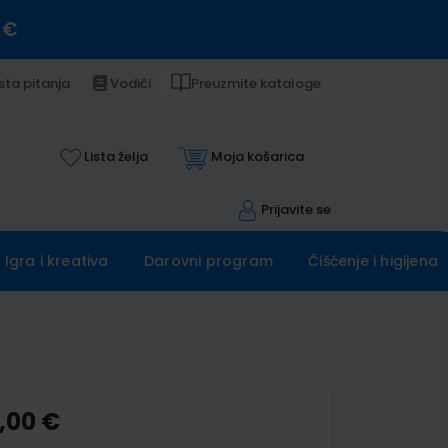
 €
sta pitanja
Vodiči
Preuzmite kataloge
Lista želja
Moja košarica
Prijavite se
Igra i kreativa
Darovni program
Čišćenje i higijena
,00 €