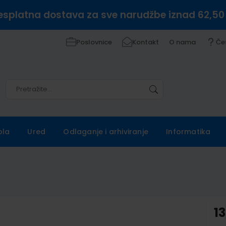
esplatna dostava za sve narudžbe iznad 62,50
Poslovnice
Kontakt
O nama
Če
Pretražite
Pretražite
ola
Ured
Odlaganje i arhiviranje
Informatika
13