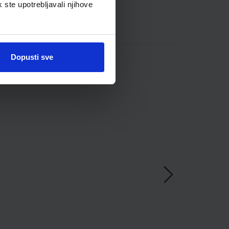
k ste upotrebljavali njihove
Dopusti sve