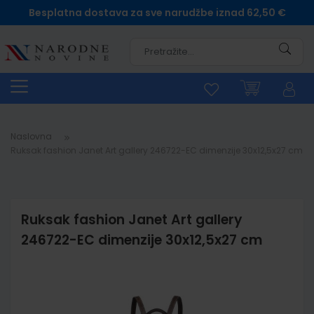
Besplatna dostava za sve narudžbe iznad 62,50 €
Pretra
Naslovna
Ruksak fashion Janet Art gallery 246722-EC dimenzije 30x12,5x27 cm
Ruksak fashion Janet Art gallery
246722-EC dimenzije 30x12,5x27 cm
Skip
to
the