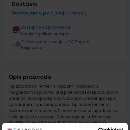
Dostava
Dostavljamo po cijeloj Hrvatskoj
Dostupno u 1 poslovnica
Provjeri i pokupi odmah
Osobno preuzimanje u PC Zagreb
Besplatno
Opis proizvoda
Tip zatvarača: remen s kopčom i poklopac s
magnetnim kopčama. Broj pretinaca i džepova: glavni
pretinac, stražnji džep s zatvaračem, unutarnji džep s
zatvaračem, unutarnji pretinci Tip ručke/remena: 1
ručka za ručno nošenje, 2 naramenice prilagodljive za
nošenje preko ramena. Dno s nogicama. Dimenzije:
30x12,5x27 cm Materijal: 100% PU (umjetna koža)
Unutrašnjost: podstava sa uzorkom, 100% poliester