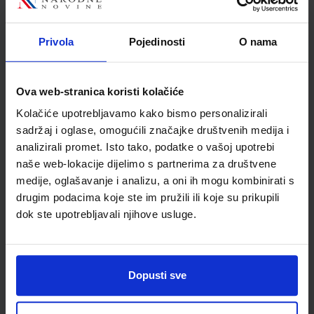
Privola
Pojedinosti
O nama
Detalji proizvoda
Šifra proizvoda
591876
Ova web-stranica koristi kolačiće
Jedinična mjera
kom
Kolačiće upotrebljavamo kako bismo personalizirali
sadržaj i oglase, omogućili značajke društvenih medija i
analizirali promet. Isto tako, podatke o vašoj upotrebi
naše web-lokacije dijelimo s partnerima za društvene
medije, oglašavanje i analizu, a oni ih mogu kombinirati s
drugim podacima koje ste im pružili ili koje su prikupili
dok ste upotrebljavali njihove usluge.
Dopusti sve
Newsletter prijava