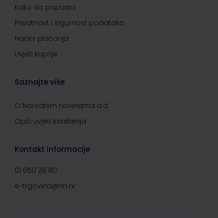
Kako do popusta
Privatnost i sigurnost podataka
Načini plaćanja
Uvjeti kupnje
Saznajte više
O Narodnim novinama d.d.
Opći uvjeti korištenja
Kontakt informacije
01 650 28 80
e-trgovina@nn.hr