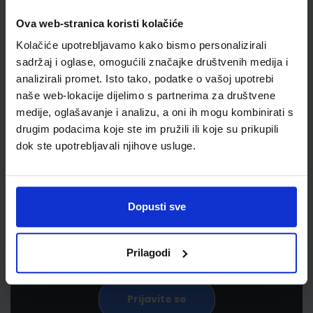
Ova web-stranica koristi kolačiće
Kolačiće upotrebljavamo kako bismo personalizirali
sadržaj i oglase, omogućili značajke društvenih medija i
analizirali promet. Isto tako, podatke o vašoj upotrebi
naše web-lokacije dijelimo s partnerima za društvene
medije, oglašavanje i analizu, a oni ih mogu kombinirati s
drugim podacima koje ste im pružili ili koje su prikupili
Newsletter prijava
dok ste upotrebljavali njihove usluge.
Prijavite se kako bi primali informacije o novim
proizvodima i uslugama, akcijama i drugim
Dopusti sve
pogodnostima
Prilagodi