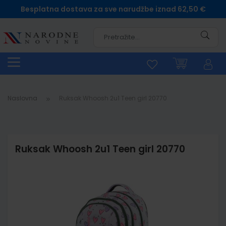
Besplatna dostava za sve narudžbe iznad 62,50 €
Pretra
Naslovna
Ruksak Whoosh 2u1 Teen girl 20770
Ruksak Whoosh 2u1 Teen girl 20770
Skip
to
the
end
of
the