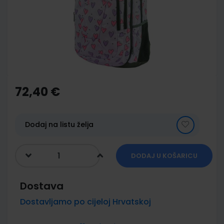
images
gallery
Skip
to
the
72,40 €
beginning
of
the
images
Dodaj na listu želja
gallery
DODAJ U KOŠARICU
Dostava
Dostavljamo po cijeloj Hrvatskoj