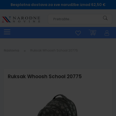
Besplatna dostava za sve narudžbe iznad 62,50 €
Pretra
Naslovna
Ruksak Whoosh School 20775
Ruksak Whoosh School 20775
Skip
to
the
end
of
the