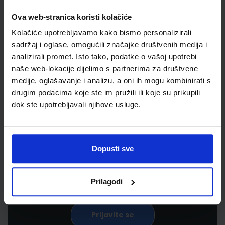
Ova web-stranica koristi kolačiće
Kolačiće upotrebljavamo kako bismo personalizirali
sadržaj i oglase, omogućili značajke društvenih medija i
analizirali promet. Isto tako, podatke o vašoj upotrebi
naše web-lokacije dijelimo s partnerima za društvene
medije, oglašavanje i analizu, a oni ih mogu kombinirati s
drugim podacima koje ste im pružili ili koje su prikupili
Newsletter prijava
dok ste upotrebljavali njihove usluge.
Prijavite se kako bi primali informacije o novim
proizvodima i uslugama, akcijama i drugim
Dopusti sve
pogodnostima
Prilagodi