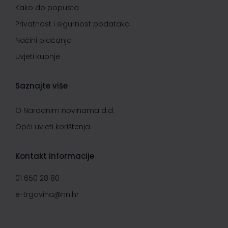
Kako do popusta
Privatnost i sigurnost podataka
Načini plaćanja
Uvjeti kupnje
Saznajte više
O Narodnim novinama d.d.
Opći uvjeti korištenja
Kontakt informacije
01 650 28 80
e-trgovina@nn.hr