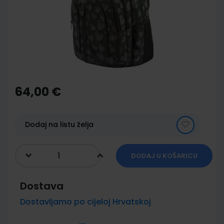
images
gallery
Skip
to
the
64,00 €
beginning
of
the
images
Dodaj na listu želja
gallery
DODAJ U KOŠARICU
Dostava
Dostavljamo po cijeloj Hrvatskoj