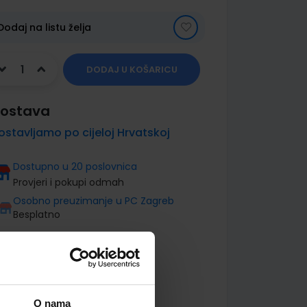
Dodaj na listu želja
DODAJ U KOŠARICU
ostava
ostavljamo po cijeloj Hrvatskoj
Dostupno u 20 poslovnica
Provjeri i pokupi odmah
Osobno preuzimanje u PC Zagreb
Besplatno
O nama