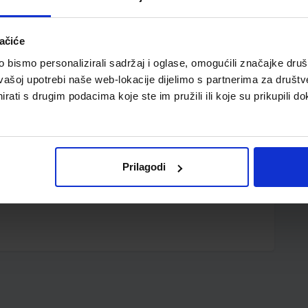
ačiće
bismo personalizirali sadržaj i oglase, omogućili značajke društv
vašoj upotrebi naše web-lokacije dijelimo s partnerima za društv
rati s drugim podacima koje ste im pružili ili koje su prikupili do
a leđa; podstavljene naramenice; 4 pretinca; dva
rijal
Prilagodi