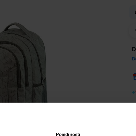
D
D
Pojedinosti