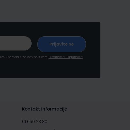
a ste upoznati s našom politikom
Privatnosti i sigurnosti
Kontakt informacije
01 650 28 80