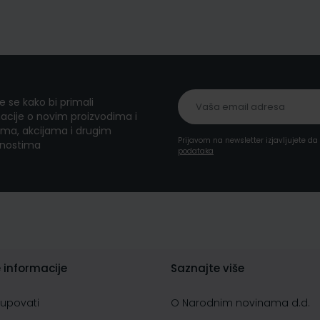
te se kako bi primali
acije o novim proizvodima i
ma, akcijama i drugim
Prijavom na newsletter izjavljujete d
nostima
podataka
 informacije
Saznajte više
kupovati
O Narodnim novinama d.d.