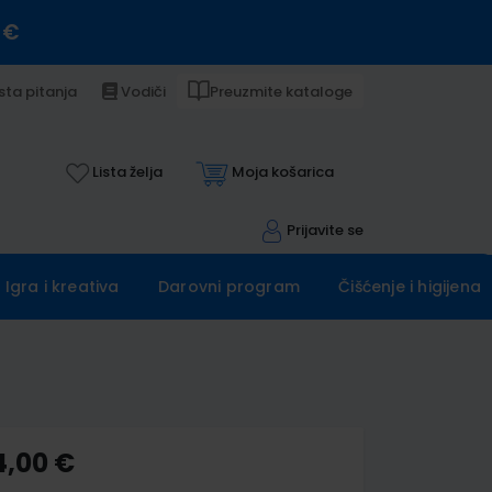
 €
sta pitanja
Vodiči
Preuzmite kataloge
Lista želja
Moja košarica
Prijavite se
Igra i kreativa
Darovni program
Čišćenje i higijena
4,00 €