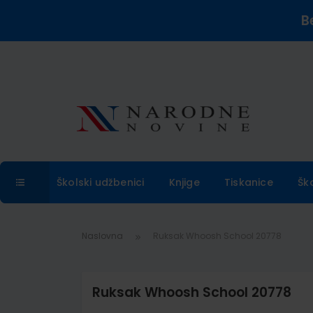
B
Školski udžbenici
Knjige
Tiskanice
Šk
Naslovna
Ruksak Whoosh School 20778
Ruksak Whoosh School 20778