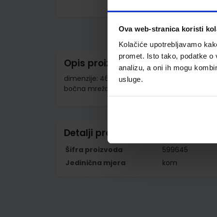
Skip
to
the
Ova web-stranica koristi kol
beginning
of
Kolačiće upotrebljavamo kako 
the
promet. Isto tako, podatke o 
images
Opis proizvoda
gallery
analizu, a oni ih mogu kombini
dimenzije: 46x30x22 cm; anatomski oblikovan
usluge.
bočna mrežasta džepa; vodonepropusni mate
Detalji proizvoda
Šifra proizvoda
599645
Jedinična mjera
kom