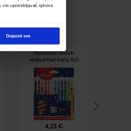
k ste upotrebljavali njihove
Dopusti sve
Flomasteri školski
Maped Pixel Party 12/1
4,23 €