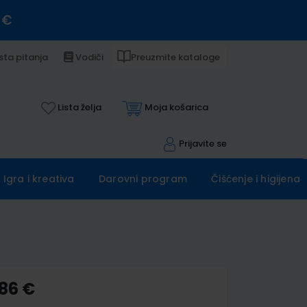
 €
sta pitanja
Vodiči
Preuzmite kataloge
Lista želja
Moja košarica
Prijavite se
Igra i kreativa
Darovni program
Čišćenje i higijena
,86 €