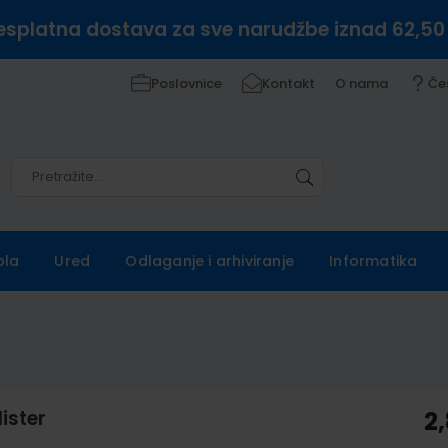
esplatna dostava za sve narudžbe iznad 62,50
Poslovnice
Kontakt
O nama
Če
Pretražite
Pretražite
ola
Ured
Odlaganje i arhiviranje
Informatika
ister
2