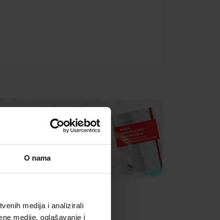
O nama
enih medija i analizirali
ene medije, oglašavanje i