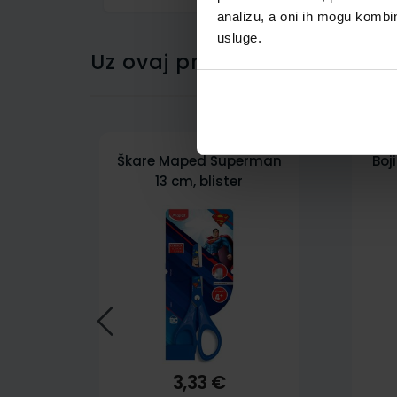
analizu, a oni ih mogu kombini
usluge.
Uz ovaj proizvod kupci su ku
Škare Maped Superman
Boj
13 cm, blister
3,33 €