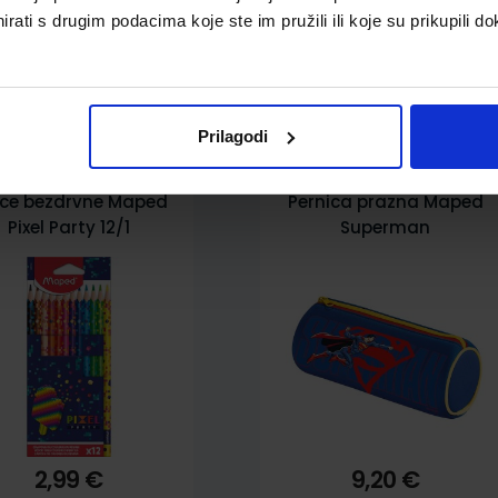
rati s drugim podacima koje ste im pružili ili koje su prikupili do
pili i ovo…
Prilagodi
ice bezdrvne Maped
Pernica prazna Maped
Pixel Party 12/1
Superman
2,99 €
9,20 €