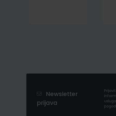
Prijavi
Newsletter
inform
usluga
prijava
pogod