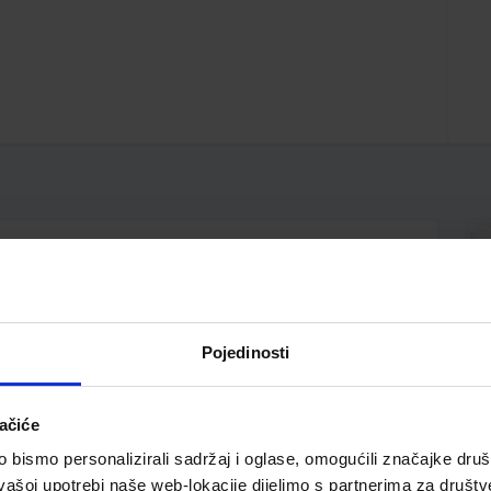
zaobljen vrh; simetrično, ergonomsko, gumirano
Pojedinosti
ačiće
bismo personalizirali sadržaj i oglase, omogućili značajke društv
vašoj upotrebi naše web-lokacije dijelimo s partnerima za društv