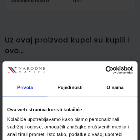
Jedinična mjera
kom
Uz ovaj proizvod kupci su kupili i
ovo…
Bojice drvene Maped
Privola
Pojedinosti
O nama
Color'Peps s dva vrha
trokutaste 12/1
MAP829600
Ova web-stranica koristi kolačiće
Kolačiće upotrebljavamo kako bismo personalizirali
sadržaj i oglase, omogućili značajke društvenih medija i
analizirali promet. Isto tako, podatke o vašoj upotrebi