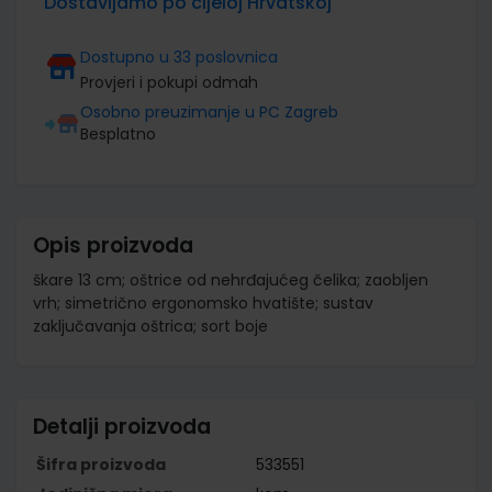
Dostavljamo po cijeloj Hrvatskoj
Dostupno u 33 poslovnica
Provjeri i pokupi odmah
Osobno preuzimanje u PC Zagreb
Besplatno
Opis proizvoda
škare 13 cm; oštrice od nehrđajućeg čelika; zaobljen
vrh; simetrično ergonomsko hvatište; sustav
zaključavanja oštrica; sort boje
Detalji proizvoda
Šifra proizvoda
533551