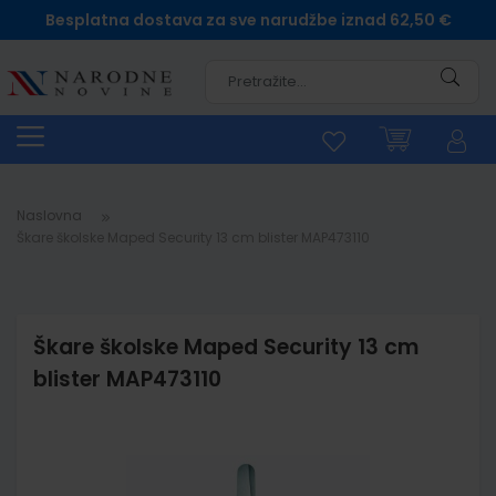
Besplatna dostava za sve narudžbe iznad 62,50 €
Pretra
Naslovna
Škare školske Maped Security 13 cm blister MAP473110
Škare školske Maped Security 13 cm
blister MAP473110
Skip
to
the