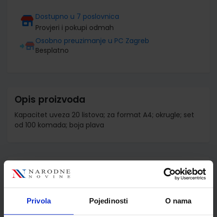
Dostupno u 7 poslovnica
Provjeri i pokupi odmah
Osobno preuzimanje u PC Zagreb
Besplatno
Opis proizvoda
Kapacitet uveza 20 listova; za format A4; okrugle; set
od 100 komada; boja plava
Detalji proizvoda
Šifra proizvoda
520616
Jedinična mjera
kut
Privola
Pojedinosti
O nama