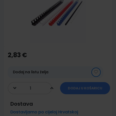
of
the
images
gallery
Skip
to
the
2,83 €
beginning
of
the
images
Dodaj na listu želja
gallery
DODAJ U KOŠARICU
Dostava
Dostavljamo po cijeloj Hrvatskoj