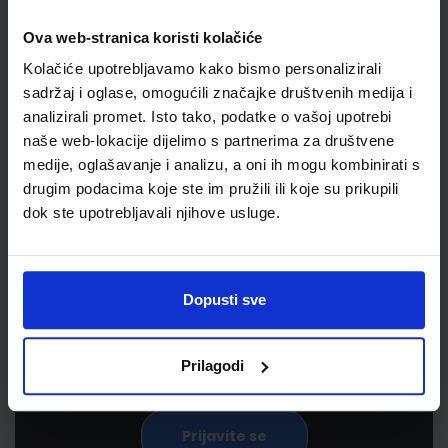
Ova web-stranica koristi kolačiće
Kolačiće upotrebljavamo kako bismo personalizirali
sadržaj i oglase, omogućili značajke društvenih medija i
analizirali promet. Isto tako, podatke o vašoj upotrebi
naše web-lokacije dijelimo s partnerima za društvene
medije, oglašavanje i analizu, a oni ih mogu kombinirati s
drugim podacima koje ste im pružili ili koje su prikupili
Newsletter prijava
dok ste upotrebljavali njihove usluge.
Prijavite se kako bi primali informacije o novim
proizvodima i uslugama, akcijama i drugim
Dopusti sve
pogodnostima
Prilagodi