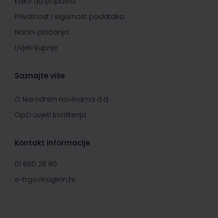
Kako do popusta
Privatnost i sigurnost podataka
Načini plaćanja
Uvjeti kupnje
Saznajte više
O Narodnim novinama d.d.
Opći uvjeti korištenja
Kontakt informacije
01 650 28 80
e-trgovina@nn.hr