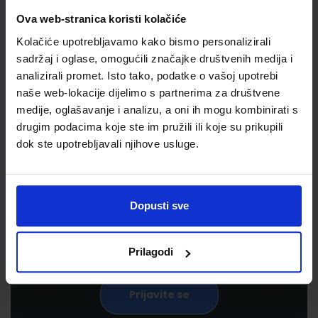
Ova web-stranica koristi kolačiće
Kolačiće upotrebljavamo kako bismo personalizirali
sadržaj i oglase, omogućili značajke društvenih medija i
analizirali promet. Isto tako, podatke o vašoj upotrebi
naše web-lokacije dijelimo s partnerima za društvene
medije, oglašavanje i analizu, a oni ih mogu kombinirati s
drugim podacima koje ste im pružili ili koje su prikupili
Newsletter prijava
dok ste upotrebljavali njihove usluge.
Prijavite se kako bi primali informacije o novim
proizvodima i uslugama, akcijama i drugim
pogodnostima
Dopusti sve
Prilagodi