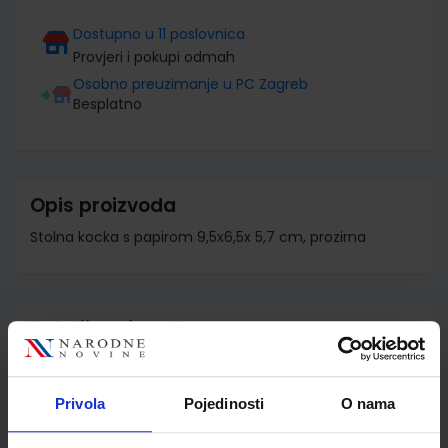
Dostupno u 11 poslovnica
Provjeri i pokupi odmah
Osobno preuzimanje u PC Zagreb
Besplatno
Opis proizvoda
Stolna kocka s papirom 9,5x6,5x 5,7 cm, prozirna
Detalji proizvoda
Šifra proizvoda
988584
Jedinična mjera
kom
Privola
Pojedinosti
O nama