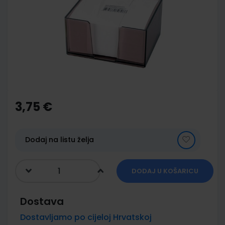
of
the
images
gallery
Skip
to
the
3,75 €
beginning
of
the
images
Dodaj na listu želja
gallery
DODAJ U KOŠARICU
Dostava
Dostavljamo po cijeloj Hrvatskoj