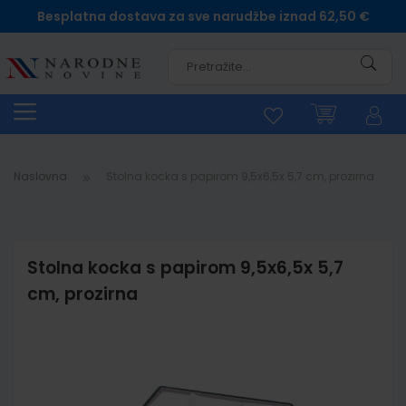
Besplatna dostava za sve narudžbe iznad 62,50 €
Pretra
Naslovna
Stolna kocka s papirom 9,5x6,5x 5,7 cm, prozirna
Stolna kocka s papirom 9,5x6,5x 5,7
cm, prozirna
Skip
to
the
end