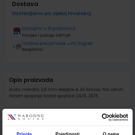
Dostava
Dostavljamo po cijeloj Hrvatskoj
Dostupno u 10 poslovnica
Provjeri i pokupi odmah
Osobno preuzimanje u PC Zagreb
Besplatno
Opis proizvoda
stolni; metalni; 3,8 mm debljine ili 40 listova; flat clinch
sistem spajanja; koristi spojnice 24/6, 26/6
Detalji proizvoda
Šifra proizvoda
595268
Privola
Pojedinosti
O nama