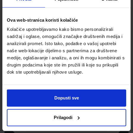
Jedinična mjera
kom
Ova web-stranica koristi kolačiće
Kolačiće upotrebljavamo kako bismo personalizirali
sadržaj i oglase, omogućili značajke društvenih medija i
analizirali promet. Isto tako, podatke o vašoj upotrebi
naše web-lokacije dijelimo s partnerima za društvene
medije, oglašavanje i analizu, a oni ih mogu kombinirati s
drugim podacima koje ste im pružili ili koje su prikupili
dok ste upotrebljavali njihove usluge.
Newsletter prijava
Prijavite se kako bi primali informacije o novim
Dopusti sve
proizvodima i uslugama, akcijama i drugim
pogodnostima
Prilagodi