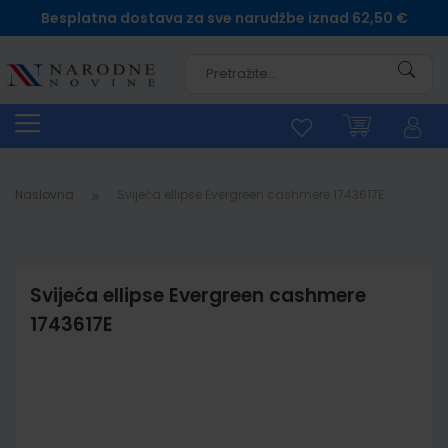
Besplatna dostava za sve narudžbe iznad 62,50 €
Pretra
Naslovna
Svijeća ellipse Evergreen cashmere 1743617E
Svijeća ellipse Evergreen cashmere
1743617E
Skip
to
the
end