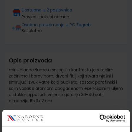
Dostupno u 2 poslovnica
Provjeri i pokupi odmah
Osobno preuzimanje u PC Zagreb
Besplatno
Opis proizvoda
miris hladne šume u snijegu u kontrastu je s toplim
začinima i borovinom; drveni fitilj koji stvara nježni i
smirujući zvuk vatre koja pucketa; sastav: parafinski i
sojin vosak s aromom obogaćenom esencijalnim uljem
u staklenoj posudi; vrijeme gorenja 30-40 sati;
dimenzije 19x9x12 cm
Detalji proizvoda