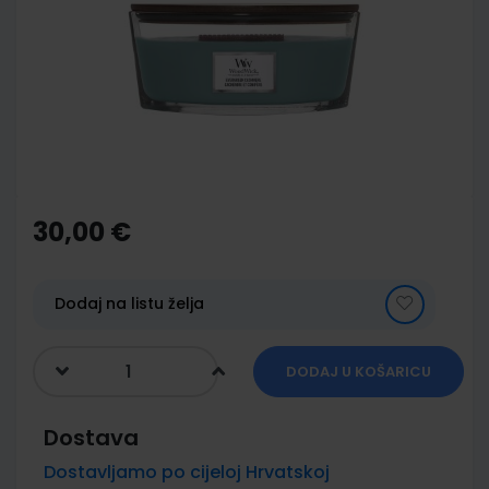
of
the
images
gallery
Skip
to
the
30,00 €
beginning
of
the
images
Dodaj na listu želja
gallery
DODAJ U KOŠARICU
Dostava
Dostavljamo po cijeloj Hrvatskoj