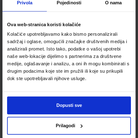
Privola
Pojedinosti
O nama
Šifra proizvoda
589163
Jedinična mjera
kom
Ova web-stranica koristi kolačiće
Kolačiće upotrebljavamo kako bismo personalizirali
sadržaj i oglase, omogućili značajke društvenih medija i
analizirali promet. Isto tako, podatke o vašoj upotrebi
naše web-lokacije dijelimo s partnerima za društvene
medije, oglašavanje i analizu, a oni ih mogu kombinirati s
drugim podacima koje ste im pružili ili koje su prikupili
dok ste upotrebljavali njihove usluge.
Newsletter prijava
Dopusti sve
Prijavite se kako bi primali informacije o novim
proizvodima i uslugama, akcijama i drugim
pogodnostima
Prilagodi