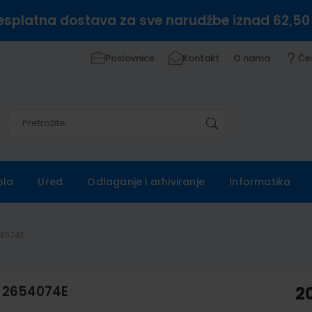
esplatna dostava za sve narudžbe iznad 62,50
Poslovnice
Kontakt
O nama
Če
Pretražite
Pretražite
ola
Ured
Odlaganje i arhiviranje
Informatika
54074E
e 2654074E
2