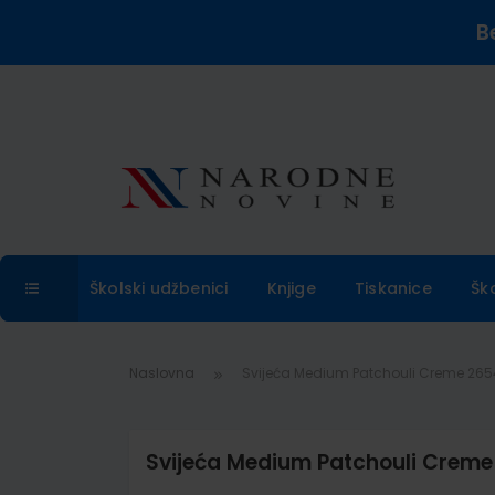
B
Školski udžbenici
Knjige
Tiskanice
Šk
Naslovna
Svijeća Medium Patchouli Creme 26
Svijeća Medium Patchouli Crem