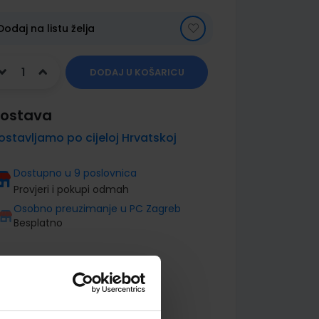
Dodaj na listu želja
DODAJ U KOŠARICU
ostava
ostavljamo po cijeloj Hrvatskoj
Dostupno u 9 poslovnica
Provjeri i pokupi odmah
Osobno preuzimanje u PC Zagreb
Besplatno