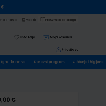
 €
sta pitanja
Vodiči
Preuzmite kataloge
Lista želja
Moja košarica
Prijavite se
Igra i kreativa
Darovni program
Čišćenje i higijena
0,00 €