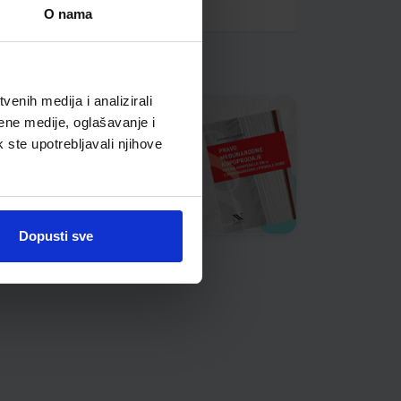
O nama
enih medija i analizirali
ene medije, oglašavanje i
k ste upotrebljavali njihove
Dopusti sve