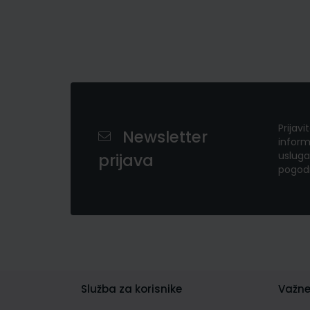
Prijavi
Newsletter
inform
usluga
prijava
pogod
Služba za korisnike
Važne