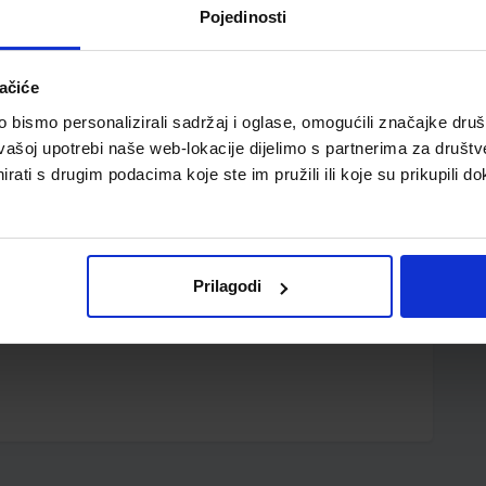
Pojedinosti
ačiće
bismo personalizirali sadržaj i oglase, omogućili značajke društv
vašoj upotrebi naše web-lokacije dijelimo s partnerima za društv
rati s drugim podacima koje ste im pružili ili koje su prikupili do
lija harmoniziraju se stvarajući slojevit miris; drveni
 koja pucketa; sastav: parafinski i sojin vosak s aromom
sudi; vrijeme gorenja 55-65 sati; dimenzije 10x11x10
Prilagodi