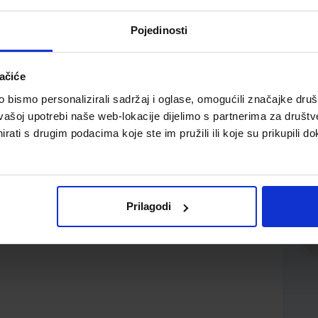
Pojedinosti
ačiće
bismo personalizirali sadržaj i oglase, omogućili značajke društv
vašoj upotrebi naše web-lokacije dijelimo s partnerima za društv
rati s drugim podacima koje ste im pružili ili koje su prikupili do
n tinta; kosi vrh; debljina linije 1-5mm; za sve vrste
Prilagodi