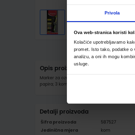
Privola
Ova web-stranica koristi kol
Skip
to
Kolačiće upotrebljavamo kako 
the
promet. Isto tako, podatke o 
beginning
of
analizu, a oni ih mogu kombini
the
usluge.
images
Opis proizvoda
gallery
Marker za označavanje s dva vrha; izražajna neo
papira; 3 komada u blisteru; sort boje
Detalji proizvoda
Šifra proizvoda
587527
Jedinična mjera
kom