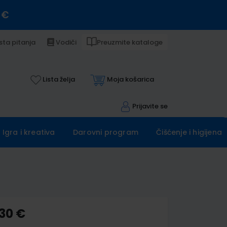
 €
sta pitanja
Vodiči
Preuzmite kataloge
Lista želja
Moja košarica
Prijavite se
Igra i kreativa
Darovni program
Čišćenje i higijena
,30 €