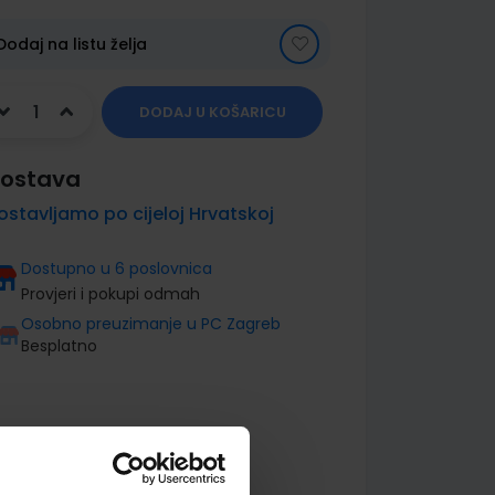
Dodaj na listu želja
DODAJ U KOŠARICU
ostava
ostavljamo po cijeloj Hrvatskoj
Dostupno u 6 poslovnica
Provjeri i pokupi odmah
Osobno preuzimanje u PC Zagreb
Besplatno