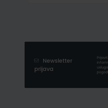
Prijavi
Newsletter
inform
usluga
prijava
pogod