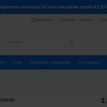
esplatna dostava za sve narudžbe iznad 62,50
Poslovnice
Kontakt
O nama
Če
Pretražite
Pretražite
ola
Ured
Odlaganje i arhiviranje
Informatika
r
blister
2