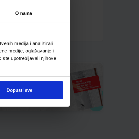
O nama
enih medija i analizirali
ene medije, oglašavanje i
k ste upotrebljavali njihove
Dopusti sve