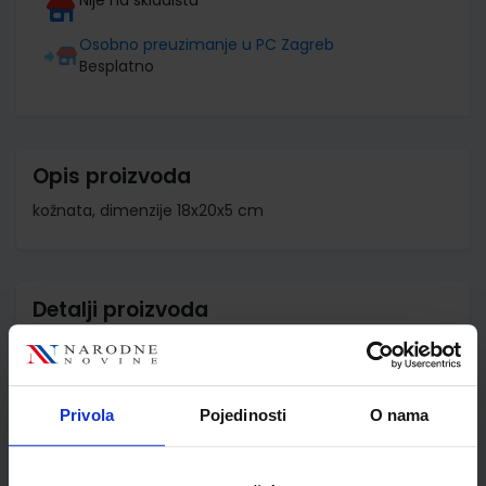
Osobno preuzimanje u PC Zagreb
Besplatno
Opis proizvoda
kožnata, dimenzije 18x20x5 cm
Detalji proizvoda
Šifra proizvoda
591786
Jedinična mjera
kom
Privola
Pojedinosti
O nama