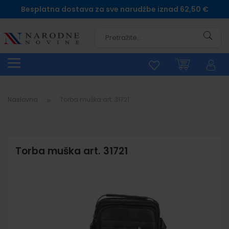
Besplatna dostava za sve narudžbe iznad 62,50 €
Pretra
Naslovna
Torba muška art. 31721
Torba muška art. 31721
Skip
to
the
end
of
the