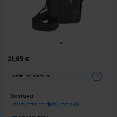
images
gallery
Skip
to
the
21,65 €
beginning
of
the
images
Dodaj na listu želja
gallery
Dostava
Dostavljamo po cijeloj Hrvatskoj
Nije na skladištu