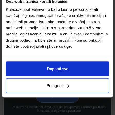
Ova web-stranica koristi kolačiće
Kolačiće upotrebljavamo kako bismo personalizirali
sadržaj i oglase, omogućili značajke društvenih medija i
analizirali promet. Isto tako, podatke o vašoj upotrebi
naše web-lokacije dijelimo s partnerima za društvene
medije, oglašavanje i analizu, a oni ih mogu kombinirati s
Newsletter prijava
drugim podacima koje ste im pružili ili koje su prikupili
dok ste upotrebljavali njihove usluge.
Prijavite se kako bi primali informacije o novim
proizvodima i uslugama, akcijama i drugim
pogodnostima
Dopusti sve
Prilagodi
Prijavom na newsletter izjavljujete da ste upoznati s našom politikom
Privatnosti i sigurnosti podataka