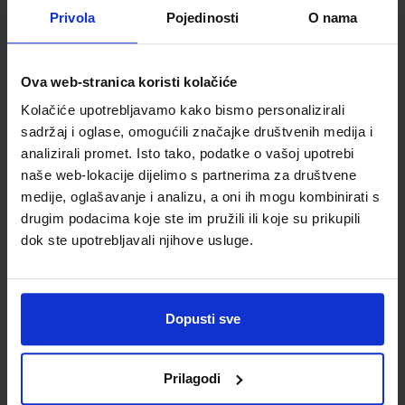
Detalji proizvoda
Privola
Pojedinosti
O nama
Šifra proizvoda
535184
Jedinična mjera
kom
Ova web-stranica koristi kolačiće
Kolačiće upotrebljavamo kako bismo personalizirali
sadržaj i oglase, omogućili značajke društvenih medija i
analizirali promet. Isto tako, podatke o vašoj upotrebi
naše web-lokacije dijelimo s partnerima za društvene
medije, oglašavanje i analizu, a oni ih mogu kombinirati s
drugim podacima koje ste im pružili ili koje su prikupili
dok ste upotrebljavali njihove usluge.
Newsletter prijava
Dopusti sve
Prijavite se kako bi primali informacije o novim
proizvodima i uslugama, akcijama i drugim
pogodnostima
Prilagodi