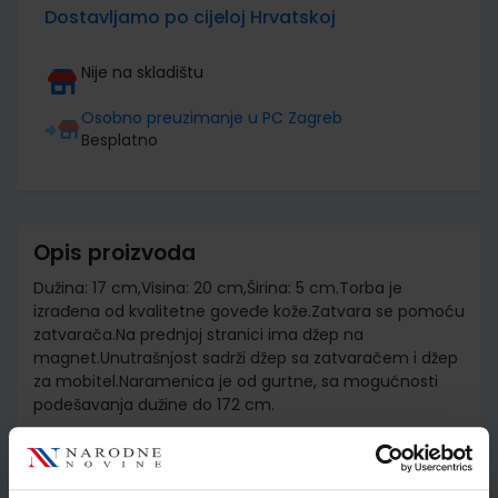
Dostavljamo po cijeloj Hrvatskoj
Nije na skladištu
Osobno preuzimanje u PC Zagreb
Besplatno
Opis proizvoda
Dužina: 17 cm,Visina: 20 cm,Širina: 5 cm.Torba je
izrađena od kvalitetne goveđe kože.Zatvara se pomoću
zatvarača.Na prednjoj stranici ima džep na
magnet.Unutrašnjost sadrži džep sa zatvaračem i džep
za mobitel.Naramenica je od gurtne, sa mogućnosti
podešavanja dužine do 172 cm.