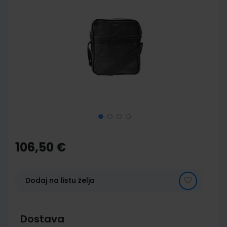
to
the
end
of
the
images
gallery
Skip
to
the
106,50 €
beginning
of
the
images
Dodaj na listu želja
gallery
Dostava