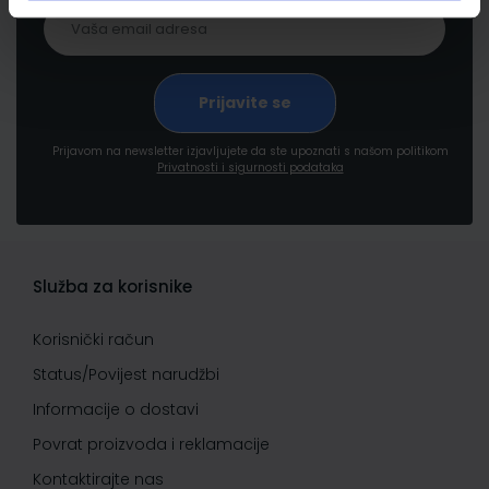
Prijavom na newsletter izjavljujete da ste upoznati s našom politikom
Privatnosti i sigurnosti podataka
Služba za korisnike
Korisnički račun
Status/Povijest narudžbi
Informacije o dostavi
Povrat proizvoda i reklamacije
Kontaktirajte nas