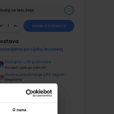
Dodaj na listu želja
DODAJ U KOŠARICU
ostava
ostavljamo po cijeloj Hrvatskoj
Dostupno u 30 poslovnica
Provjeri i pokupi odmah
Osobno preuzimanje u PC Zagreb
Besplatno
O nama