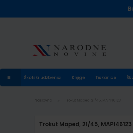
B
Školski udžbenici
Knjige
Tiskanice
Šk
Naslovna
Trokut Maped, 21/45, MAP146123
Trokut Maped, 21/45, MAP146123