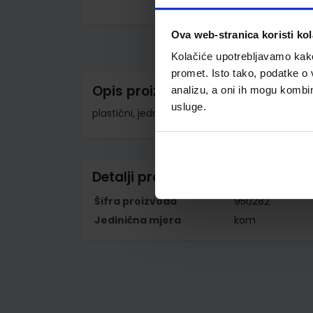
Skip
to
Ova web-stranica koristi kol
the
beginning
Kolačiće upotrebljavamo kako 
of
the
promet. Isto tako, podatke o 
images
Opis proizvoda
analizu, a oni ih mogu kombini
gallery
usluge.
plastični, jednakokračni; duljina hipotenuze 2
Detalji proizvoda
Šifra proizvoda
950282
Jedinična mjera
kom