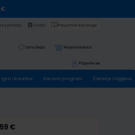
 €
sta pitanja
Vodiči
Preuzmite kataloge
Lista želja
Moja košarica
Prijavite se
Igra i kreativa
Darovni program
Čišćenje i higijena
,59 €