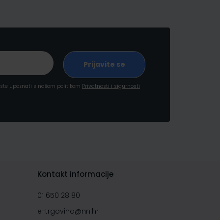
a ste upoznati s našom politikom
Privatnosti i sigurnosti
Kontakt informacije
01 650 28 80
e-trgovina@nn.hr