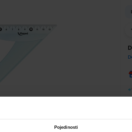
D
D
Pojedinosti