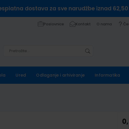
esplatna dostava za sve narudžbe iznad 62,50
Poslovnice
Kontakt
O nama
Če
Pretražite
Pretražite
ola
Ured
Odlaganje i arhiviranje
Informatika
0