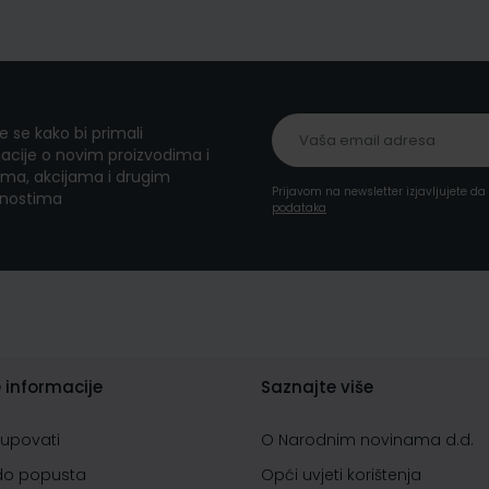
te se kako bi primali
acije o novim proizvodima i
ma, akcijama i drugim
Prijavom na newsletter izjavljujete d
nostima
podataka
 informacije
Saznajte više
kupovati
O Narodnim novinama d.d.
do popusta
Opći uvjeti korištenja