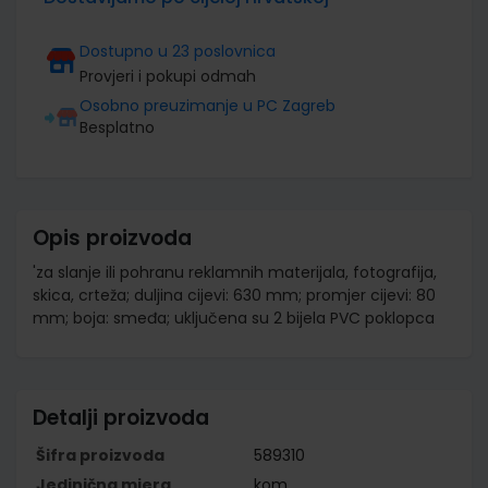
Dostupno u 23 poslovnica
Provjeri i pokupi odmah
Osobno preuzimanje u PC Zagreb
Besplatno
Opis proizvoda
'za slanje ili pohranu reklamnih materijala, fotografija,
skica, crteža; duljina cijevi: 630 mm; promjer cijevi: 80
mm; boja: smeđa; uključena su 2 bijela PVC poklopca
Detalji proizvoda
Šifra proizvoda
589310
Jedinična mjera
kom