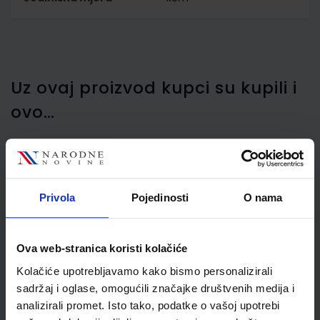
Uz ovaj proizvod kupci su kupili i
ovo…
Mapa poslovna A4 Wedo
Privola
Pojedinosti
O nama
Accento 6001
Ova web-stranica koristi kolačiće
Kolačiće upotrebljavamo kako bismo personalizirali
sadržaj i oglase, omogućili značajke društvenih medija i
analizirali promet. Isto tako, podatke o vašoj upotrebi