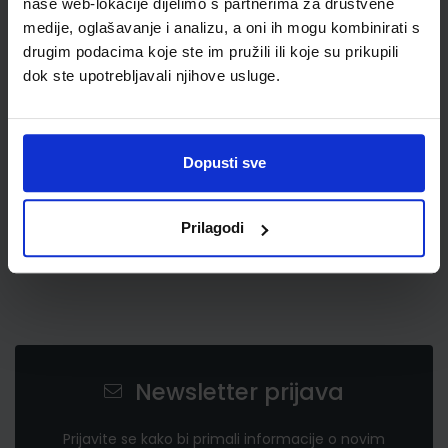
naše web-lokacije dijelimo s partnerima za društvene
medije, oglašavanje i analizu, a oni ih mogu kombinirati s
drugim podacima koje ste im pružili ili koje su prikupili
58,20 €
dok ste upotrebljavali njihove usluge.
Dopusti sve
Prilagodi
Newsletter prijava
Prijavite se kako bi primali informacije o novim