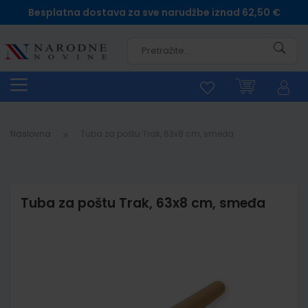
Besplatna dostava za sve narudžbe iznad 62,50 €
Pretra
Naslovna
Tuba za poštu Trak, 63x8 cm, smeđa
Tuba za poštu Trak, 63x8 cm, smeđa
Skip
to
the
end
of
the