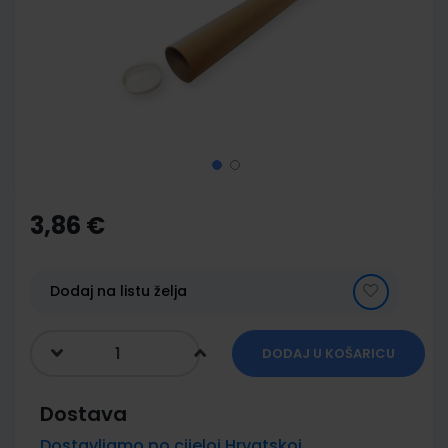
images
gallery
Skip
to
the
3,86 €
beginning
of
the
images
Dodaj na listu želja
gallery
DODAJ U KOŠARICU
Dostava
Dostavljamo po cijeloj Hrvatskoj