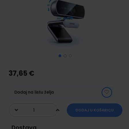
of
the
images
gallery
Skip
to
the
37,65 €
beginning
of
the
images
Dodaj na listu želja
gallery
DODAJ U KOŠARICU
Dostava