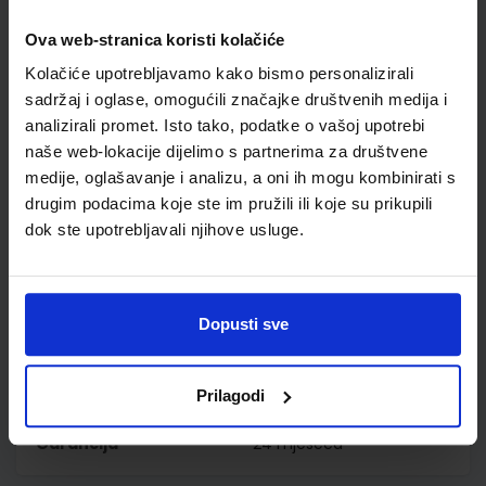
10.6 i novijim, Linuxom, Android 5.0 i novijim sustavom.
Idealan za rad na Skypeu, YouTubeu, Facebooku,
Ova web-stranica koristi kolačiće
Zoomu i drugim platformama.
Kolačiće upotrebljavamo kako bismo personalizirali
Rezolucija slike kamere: 2 Mpx
sadržaj i oglase, omogućili značajke društvenih medija i
Funkcije: 2MP, 30fps, automatsko ispravljanje,
analizirali promet. Isto tako, podatke o vašoj upotrebi
poništavanje šuma, svjetlo, dvostruki mikrofon, rotacija
naše web-lokacije dijelimo s partnerima za društvene
od 360o, zumiranje
medije, oglašavanje i analizu, a oni ih mogu kombinirati s
drugim podacima koje ste im pružili ili koje su prikupili
Sučelja: USB-A, USB-C
dok ste upotrebljavali njihove usluge.
Je li prikladan za video konferencije: Da
Najveća vrsta video rezolucije: Full HD
S mikrofonom: Da
Dopusti sve
Detalji proizvoda
Prilagodi
Šifra proizvoda
6941876217281
Garancija
24 mjeseca