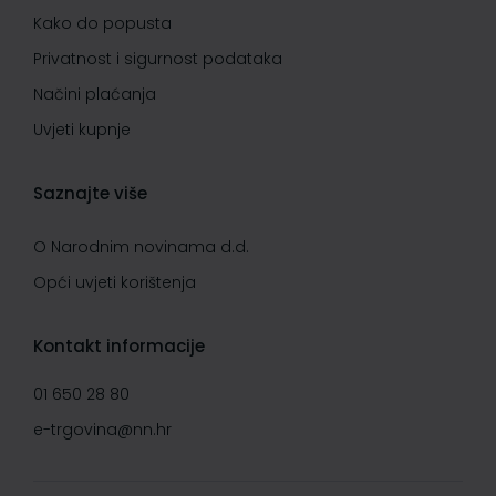
Kako do popusta
Privatnost i sigurnost podataka
Načini plaćanja
Uvjeti kupnje
Saznajte više
O Narodnim novinama d.d.
Opći uvjeti korištenja
Kontakt informacije
01 650 28 80
e-trgovina@nn.hr