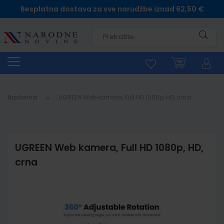
Besplatna dostava za sve narudžbe iznad 62,50 €
Pretra
Naslovna
UGREEN Web kamera, Full HD 1080p, HD, crna
UGREEN Web kamera, Full HD 1080p, HD,
crna
Skip
to
the
end