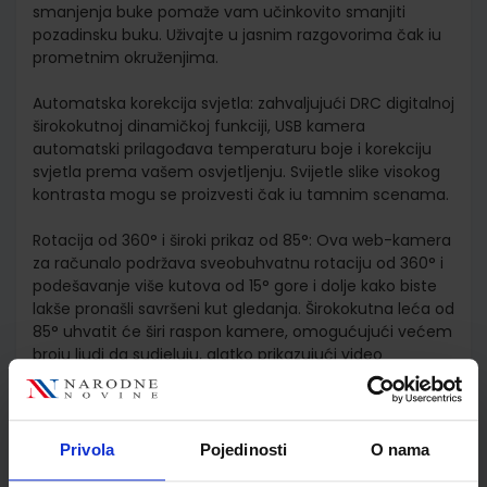
smanjenja buke pomaže vam učinkovito smanjiti
pozadinsku buku. Uživajte u jasnim razgovorima čak iu
prometnim okruženjima.
Automatska korekcija svjetla: zahvaljujući DRC digitalnoj
širokokutnoj dinamičkoj funkciji, USB kamera
automatski prilagođava temperaturu boje i korekciju
svjetla prema vašem osvjetljenju. Svijetle slike visokog
kontrasta mogu se proizvesti čak iu tamnim scenama.
Rotacija od 360° i široki prikaz od 85°: Ova web-kamera
za računalo podržava sveobuhvatnu rotaciju od 360° i
podešavanje više kutova od 15° gore i dolje kako biste
lakše pronašli savršeni kut gledanja. Širokokutna leća od
85° uhvatit će širi raspon kamere, omogućujući većem
broju ljudi da sudjeluju, glatko prikazujući video
konferenciju s više osoba.
Plug & Play: Web kameru možete jednostavno postaviti
na monitor, prijenosno računalo, TV ili tronožac za
Privola
Pojedinosti
O nama
korištenje. Kompatibilan s Windows 7 i novijim, Mac OS