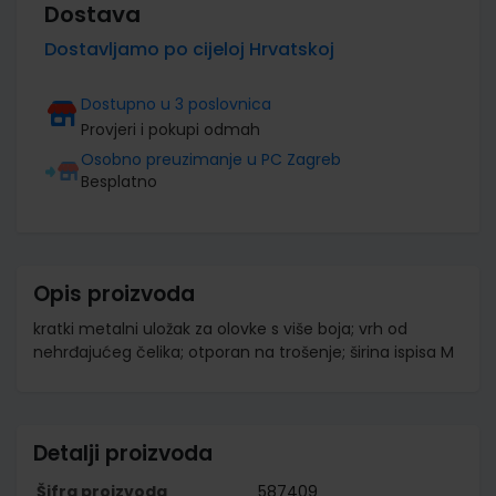
Dostava
Dostavljamo po cijeloj Hrvatskoj
Dostupno u 3 poslovnica
Provjeri i pokupi odmah
Osobno preuzimanje u PC Zagreb
Besplatno
Opis proizvoda
kratki metalni uložak za olovke s više boja; vrh od
nehrđajućeg čelika; otporan na trošenje; širina ispisa M
Detalji proizvoda
Šifra proizvoda
587409