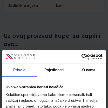
Jedinična mjera
kom
Uz ovaj proizvod kupci su kupili i
ovo…
Privola
Pojedinosti
O nama
Uložak za kemijsku
olovku Schneider, Express
56, plavi
Ova web-stranica koristi kolačiće
Kolačiće upotrebljavamo kako bismo personalizirali
sadržaj i oglase, omogućili značajke društvenih medija i
analizirali promet. Isto tako, podatke o vašoj upotrebi