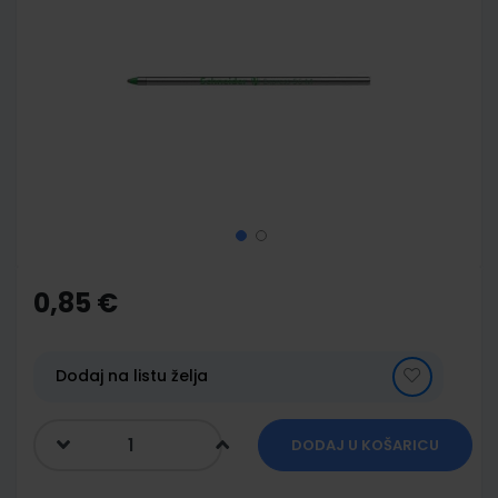
end
of
the
images
gallery
Skip
to
the
0,85 €
beginning
of
the
images
Dodaj na listu želja
gallery
DODAJ U KOŠARICU