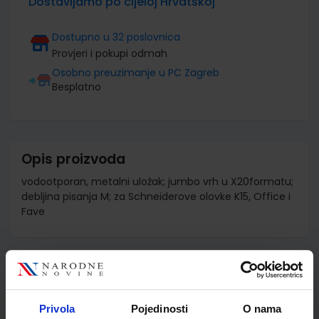
Dostavljamo po cijeloj Hrvatskoj
Dostupno u 32 poslovnica
Provjeri i pokupi odmah
Osobno preuzimanje u PC Zagreb
Besplatno
Opis proizvoda
vodootporan, metalni uložak; jumbo vrh u X20formatu;
debljina pisanja M; za Schneiderove olovke K15, Office i
Fave
Detalji proizvoda
Šifra proizvoda
972724
Privola
Pojedinosti
O nama