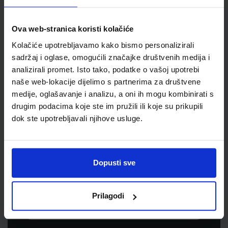
Jedinična mjera
kom
Ova web-stranica koristi kolačiće
Kolačiće upotrebljavamo kako bismo personalizirali
sadržaj i oglase, omogućili značajke društvenih medija i
analizirali promet. Isto tako, podatke o vašoj upotrebi
naše web-lokacije dijelimo s partnerima za društvene
medije, oglašavanje i analizu, a oni ih mogu kombinirati s
drugim podacima koje ste im pružili ili koje su prikupili
dok ste upotrebljavali njihove usluge.
Newsletter prijava
Prijavite se kako bi primali informacije o novim
Dopusti sve
proizvodima i uslugama, akcijama i drugim
pogodnostima
Prilagodi