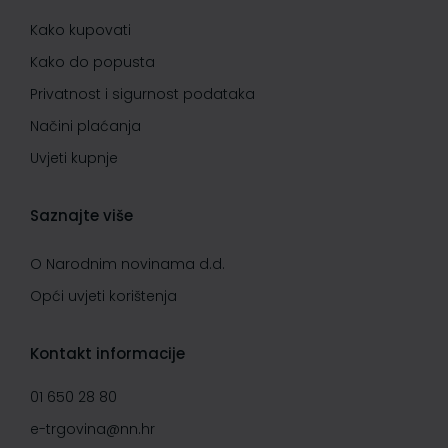
Kako kupovati
Kako do popusta
Privatnost i sigurnost podataka
Načini plaćanja
Uvjeti kupnje
Saznajte više
O Narodnim novinama d.d.
Opći uvjeti korištenja
Kontakt informacije
01 650 28 80
e-trgovina@nn.hr