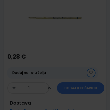
end
of
the
images
gallery
Skip
to
the
0,28 €
beginning
of
the
images
Dodaj na listu želja
gallery
DODAJ U KOŠARICU
Dostava