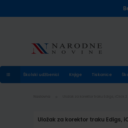
B
Školski udžbenici
Knjige
Tiskanice
Šk
Naslovna
Uložak za korektor traku Edigs, iClick
Uložak za korektor traku Edigs, 