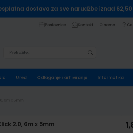
esplatna dostava za sve narudžbe iznad 62,50
Poslovnice
Kontakt
O nama
Če
Pretražite
Pretražite
ola
Ured
Odlaganje i arhiviranje
Informatika
 2.0, 6m x 5mm
iClick 2.0, 6m x 5mm
1,