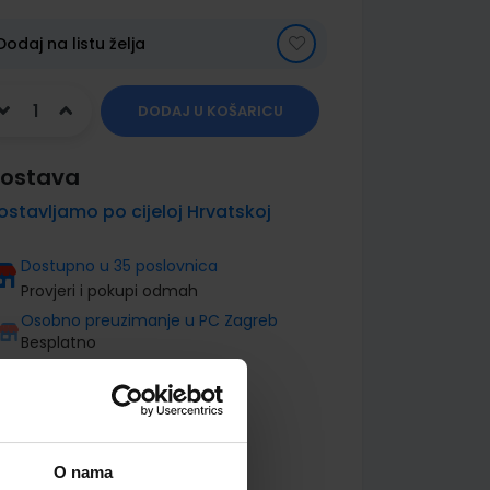
Dodaj na listu želja
DODAJ U KOŠARICU
ostava
ostavljamo po cijeloj Hrvatskoj
Dostupno u 35 poslovnica
Provjeri i pokupi odmah
Osobno preuzimanje u PC Zagreb
Besplatno
O nama