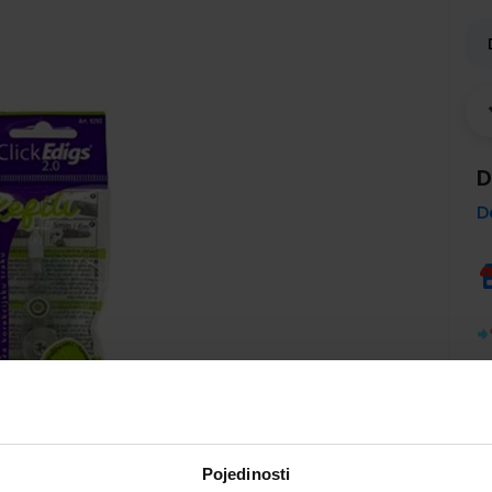
D
D
Pojedinosti