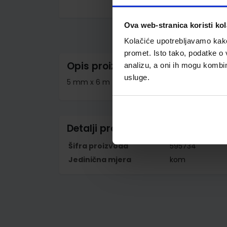
Skip
to
Ova web-stranica koristi kol
the
beginning
Kolačiće upotrebljavamo kako 
of
the
promet. Isto tako, podatke o 
images
Opis proizvoda
analizu, a oni ih mogu kombini
gallery
usluge.
5 mm x 6 m
Detalji proizvoda
Šifra proizvoda
595734
Jedinična mjera
kom