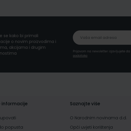
te se kako bi primali
acije o novim proizvodima i
ma, akcijama i drugim
Prijavom na newsletter izjavljujete d
nostima
podataka
 informacije
Saznajte više
kupovati
O Narodnim novinama d.d.
do popusta
Opći uvjeti korištenja