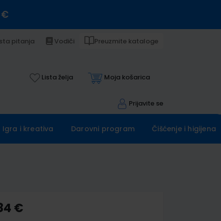
 €
sta pitanja
Vodiči
Preuzmite kataloge
Lista želja
Moja košarica
Prijavite se
Igra i kreativa
Darovni program
Čišćenje i higijena
84 €