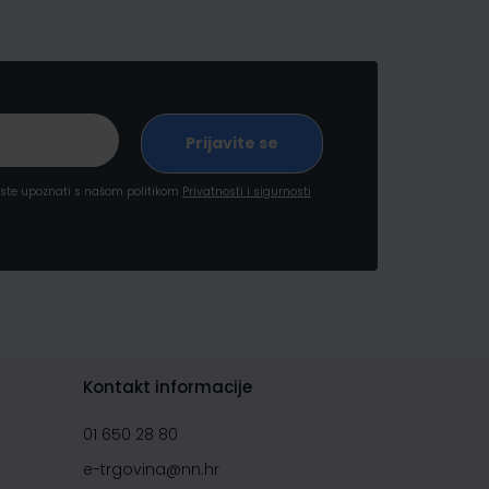
a ste upoznati s našom politikom
Privatnosti i sigurnosti
Kontakt informacije
01 650 28 80
e-trgovina@nn.hr