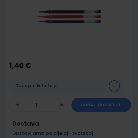
of
the
images
gallery
Skip
to
the
1,40 €
beginning
of
the
images
Dodaj na listu želja
gallery
DODAJ U KOŠARICU
Dostava
Dostavljamo po cijeloj Hrvatskoj