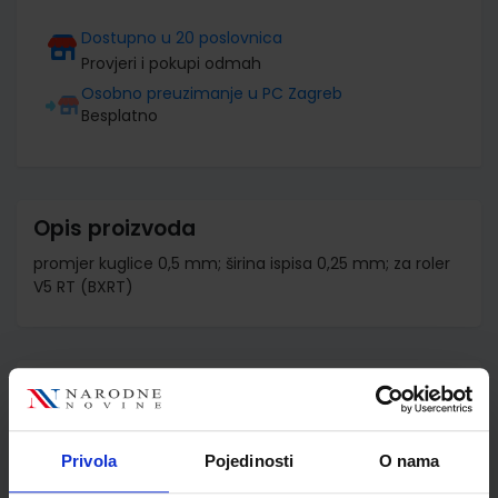
Dostupno u 20 poslovnica
Provjeri i pokupi odmah
Osobno preuzimanje u PC Zagreb
Besplatno
Opis proizvoda
promjer kuglice 0,5 mm; širina ispisa 0,25 mm; za roler
V5 RT (BXRT)
Detalji proizvoda
Šifra proizvoda
965051
Jedinična mjera
kom
Privola
Pojedinosti
O nama