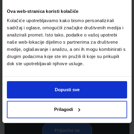
Ova web-stranica koristi kolačiće
Kolačiće upotrebljavamo kako bismo personalizirali
sadržaj i oglase, omogućili značajke društvenih medija i
analizirali promet. Isto tako, podatke o vašoj upotrebi
naše web-lokacije dijelimo s partnerima za društvene
medije, oglašavanje i analizu, a oni ih mogu kombinirati s
drugim podacima koje ste im pružili ili koje su prikupili
Newsletter prijava
dok ste upotrebljavali njihove usluge.
Prijavite se kako bi primali informacije o novim
proizvodima i uslugama, akcijama i drugim
Dopusti sve
pogodnostima
Prilagodi