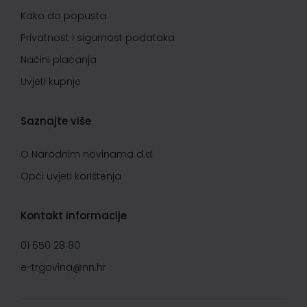
Kako do popusta
Privatnost i sigurnost podataka
Načini plaćanja
Uvjeti kupnje
Saznajte više
O Narodnim novinama d.d.
Opći uvjeti korištenja
Kontakt informacije
01 650 28 80
e-trgovina@nn.hr