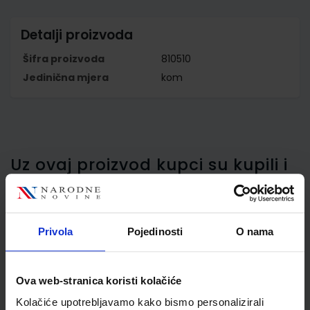
Detalji proizvoda
Šifra proizvoda
810510
Jedinična mjera
kom
Uz ovaj proizvod kupci su kupili i
ovo…
Privola
Pojedinosti
O nama
Kasa ručna Wedo s
uložnicom za 137,60
Ova web-stranica koristi kolačiće
eurokovanica, 30x24x9
Kolačiće upotrebljavamo kako bismo personalizirali