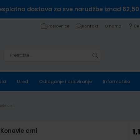
esplatna dostava za sve narudžbe iznad 62,50
Poslovnice
Kontakt
O nama
Če
Pretražite
Pretražite
ola
Ured
Odlaganje i arhiviranje
Informatika
vle crni
 Konavle crni
1,