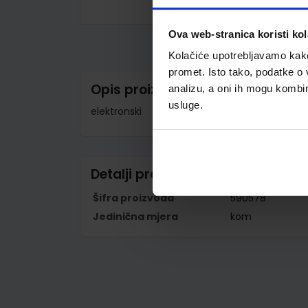
Skip
to
Ova web-stranica koristi kol
the
beginning
Kolačiće upotrebljavamo kako 
of
the
promet. Isto tako, podatke o 
images
Opis proizvoda
analizu, a oni ih mogu kombini
gallery
usluge.
elektronski
Detalji proizvoda
Šifra proizvoda
590578
Jedinična mjera
kom