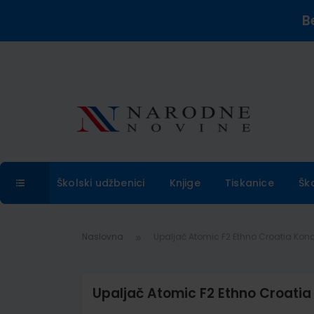
B
Školski udžbenici
Knjige
Tiskanice
Šk
Naslovna
Upaljač Atomic F2 Ethno Croatia Kona
Upaljač Atomic F2 Ethno Croatia