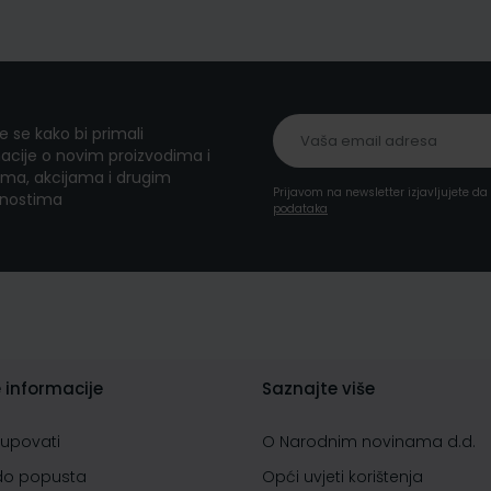
te se kako bi primali
acije o novim proizvodima i
ma, akcijama i drugim
Prijavom na newsletter izjavljujete d
nostima
podataka
 informacije
Saznajte više
kupovati
O Narodnim novinama d.d.
do popusta
Opći uvjeti korištenja