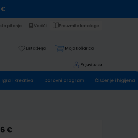
 €
sta pitanja
Vodiči
Preuzmite kataloge
Lista želja
Moja košarica
Prijavite se
Igra i kreativa
Darovni program
Čišćenje i higijena
16 €