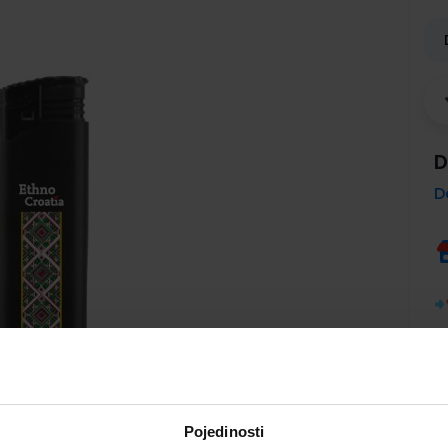
D
D
Pojedinosti