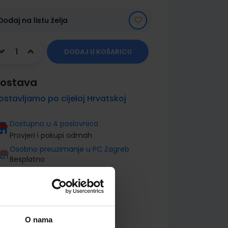
Dodaj na listu želja
DODAJ U KOŠARICU
ostava
ostavljamo po cijeloj Hrvatskoj
Dostupno u 4 poslovnica
Provjeri i pokupi odmah
Osobno preuzimanje u PC Zagreb
Besplatno
O nama