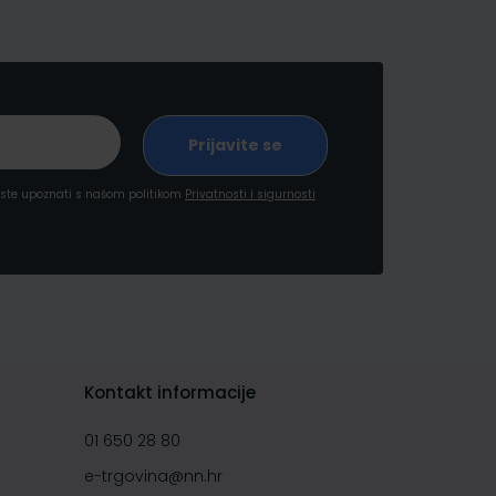
a ste upoznati s našom politikom
Privatnosti i sigurnosti
Kontakt informacije
01 650 28 80
e-trgovina@nn.hr