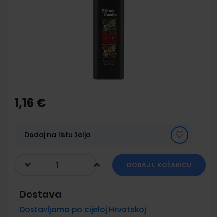
of
the
images
gallery
Skip
to
the
1,16 €
beginning
of
the
images
Dodaj na listu želja
gallery
DODAJ U KOŠARICU
Dostava
Dostavljamo po cijeloj Hrvatskoj