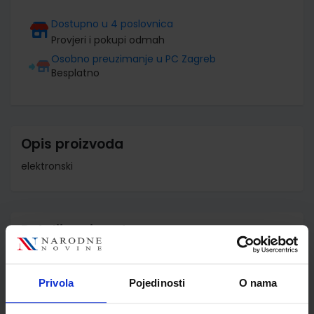
Dostupno u 4 poslovnica
Provjeri i pokupi odmah
Osobno preuzimanje u PC Zagreb
Besplatno
Opis proizvoda
elektronski
Detalji proizvoda
Šifra proizvoda
590584
Jedinična mjera
kom
Privola
Pojedinosti
O nama