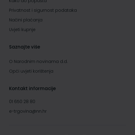
Kako do popusta
Privatnost i sigurnost podataka
Načini plaćanja
Uvjeti kupnje
Saznajte više
O Narodnim novinama d.d.
Opći uvjeti korištenja
Kontakt informacije
01 650 28 80
e-trgovina@nn.hr