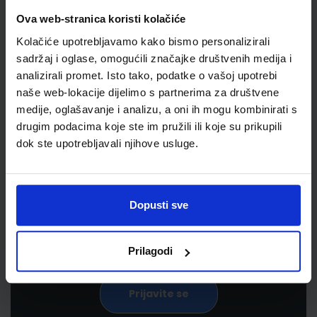
Ova web-stranica koristi kolačiće
Kolačiće upotrebljavamo kako bismo personalizirali
sadržaj i oglase, omogućili značajke društvenih medija i
analizirali promet. Isto tako, podatke o vašoj upotrebi
naše web-lokacije dijelimo s partnerima za društvene
medije, oglašavanje i analizu, a oni ih mogu kombinirati s
drugim podacima koje ste im pružili ili koje su prikupili
Newsletter prijava
dok ste upotrebljavali njihove usluge.
Prijavite se kako bi primali informacije o novim
proizvodima i uslugama, akcijama i drugim
pogodnostima
Dopusti sve
Prilagodi