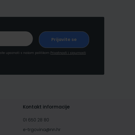
a ste upoznati s našom politikom
Privatnosti i sigurnosti
Kontakt informacije
01 650 28 80
e-trgovina@nn.hr