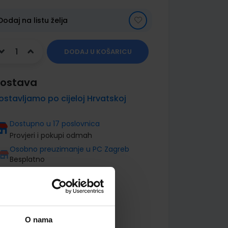
Dodaj na listu želja
DODAJ U KOŠARICU
ostava
ostavljamo po cijeloj Hrvatskoj
Dostupno u 17 poslovnica
Provjeri i pokupi odmah
Osobno preuzimanje u PC Zagreb
Besplatno
O nama