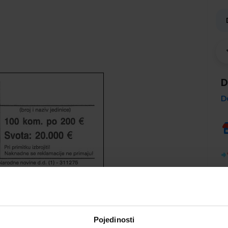
D
D
Pojedinosti