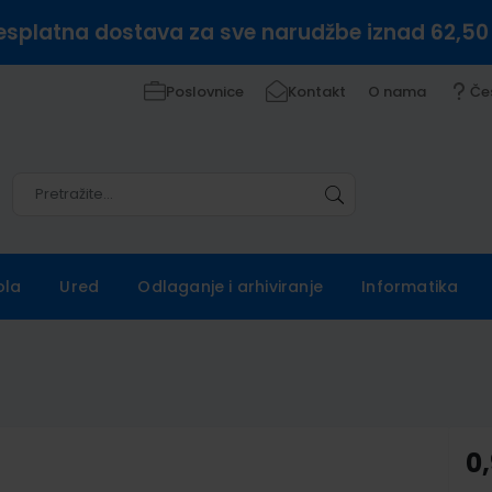
esplatna dostava za sve narudžbe iznad 62,50
Poslovnice
Kontakt
O nama
Če
Pretražite
Pretražite
ola
Ured
Odlaganje i arhiviranje
Informatika
0,