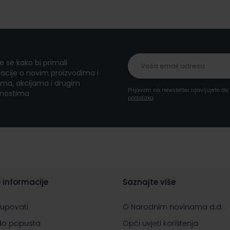
te se kako bi primali
acije o novim proizvodima i
ma, akcijama i drugim
Prijavom na newsletter izjavljujete d
nostima
podataka
 informacije
Saznajte više
kupovati
O Narodnim novinama d.d.
do popusta
Opći uvjeti korištenja