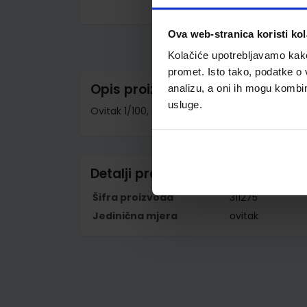
Skip
to
Ova web-stranica koristi kol
the
beginning
Kolačiće upotrebljavamo kako 
of
the
promet. Isto tako, podatke o 
images
Opis proizvoda
analizu, a oni ih mogu kombini
gallery
usluge.
Ovitak 1/100, dimenzije 9,3x4,5 cm
Detalji proizvoda
Šifra proizvoda
311275
Jedinična mjera
ovitak