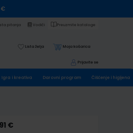
 €
sta pitanja
Vodiči
Preuzmite kataloge
Lista želja
Moja košarica
Prijavite se
Igra i kreativa
Darovni program
Čišćenje i higijena
91 €