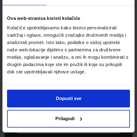
Jedinična mjera
kpl
Ova web-stranica koristi kolačiće
Kolačiće upotrebljavamo kako bismo personalizirali
sadržaj i oglase, omogućili značajke društvenih medija i
analizirali promet. Isto tako, podatke o vašoj upotrebi
naše web-lokacije dijelimo s partnerima za društvene
medije, oglašavanje i analizu, a oni ih mogu kombinirati s
drugim podacima koje ste im pružili ili koje su prikupili
dok ste upotrebljavali njihove usluge.
Newsletter prijava
Prijavite se kako bi primali informacije o novim
Dopusti sve
proizvodima i uslugama, akcijama i drugim
pogodnostima
Prilagodi