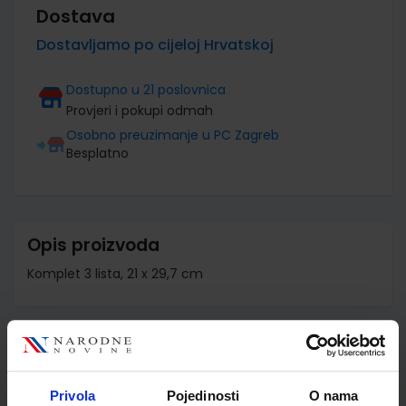
Dostava
Dostavljamo po cijeloj Hrvatskoj
Dostupno u 21 poslovnica
Provjeri i pokupi odmah
Osobno preuzimanje u PC Zagreb
Besplatno
Opis proizvoda
Komplet 3 lista, 21 x 29,7 cm
Detalji proizvoda
Šifra proizvoda
011700
Privola
Pojedinosti
O nama