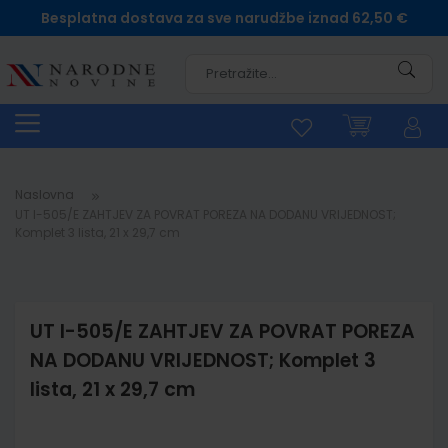
Besplatna dostava za sve narudžbe iznad 62,50 €
Pretra
Naslovna
UT I-505/E ZAHTJEV ZA POVRAT POREZA NA DODANU VRIJEDNOST;
Komplet 3 lista, 21 x 29,7 cm
UT I-505/E ZAHTJEV ZA POVRAT POREZA
NA DODANU VRIJEDNOST; Komplet 3
lista, 21 x 29,7 cm