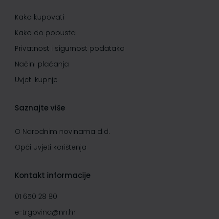
Kako kupovati
Kako do popusta
Privatnost i sigurnost podataka
Načini plaćanja
Uvjeti kupnje
Saznajte više
O Narodnim novinama d.d.
Opći uvjeti korištenja
Kontakt informacije
01 650 28 80
e-trgovina@nn.hr