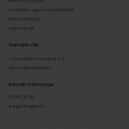
Kako do popusta
Privatnost i sigurnost podataka
Načini plaćanja
Uvjeti kupnje
Saznajte više
O Narodnim novinama d.d.
Opći uvjeti korištenja
Kontakt informacije
01 650 28 80
e-trgovina@nn.hr