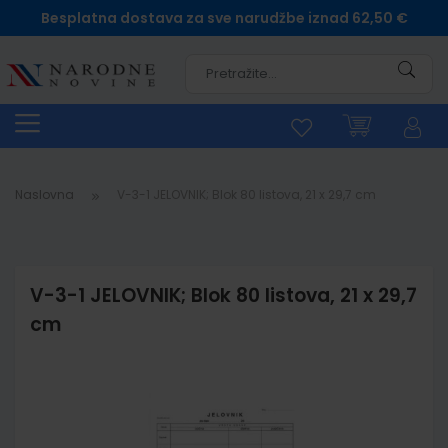
Besplatna dostava za sve narudžbe iznad 62,50 €
Pretra
Naslovna
V-3-1 JELOVNIK; Blok 80 listova, 21 x 29,7 cm
V-3-1 JELOVNIK; Blok 80 listova, 21 x 29,7
cm
Skip
to
the
end