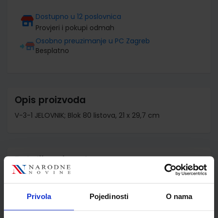
Dostupno u 12 poslovnica
Provjeri i pokupi odmah
Osobno preuzimanje u PC Zagreb
Besplatno
Opis proizvoda
V-3-1 JELOVNIK; Blok 80 listova, 21 x 29,7 cm
Detalji proizvoda
Šifra proizvoda
050750
Jedinična mjera
bl
Privola
Pojedinosti
O nama