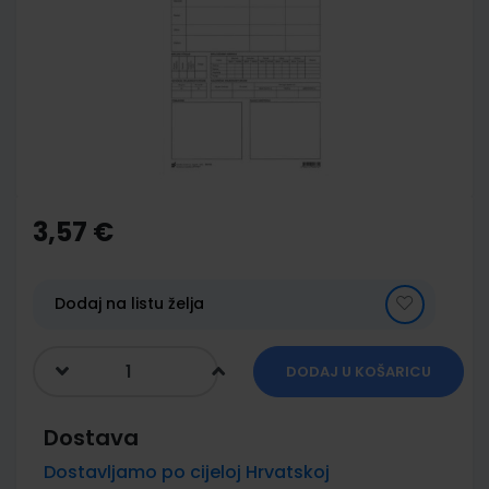
of
the
images
gallery
Skip
to
the
3,57 €
beginning
of
the
images
Dodaj na listu želja
gallery
DODAJ U KOŠARICU
Dostava
Dostavljamo po cijeloj Hrvatskoj