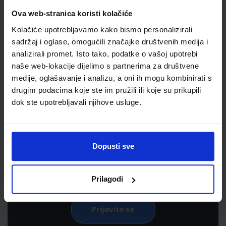
Ova web-stranica koristi kolačiće
Kolačiće upotrebljavamo kako bismo personalizirali
sadržaj i oglase, omogućili značajke društvenih medija i
analizirali promet. Isto tako, podatke o vašoj upotrebi
naše web-lokacije dijelimo s partnerima za društvene
medije, oglašavanje i analizu, a oni ih mogu kombinirati s
drugim podacima koje ste im pružili ili koje su prikupili
Newsletter prijava
dok ste upotrebljavali njihove usluge.
Prijavite se kako bi primali informacije o novim
proizvodima i uslugama, akcijama i drugim
pogodnostima
Dopusti sve
Prilagodi