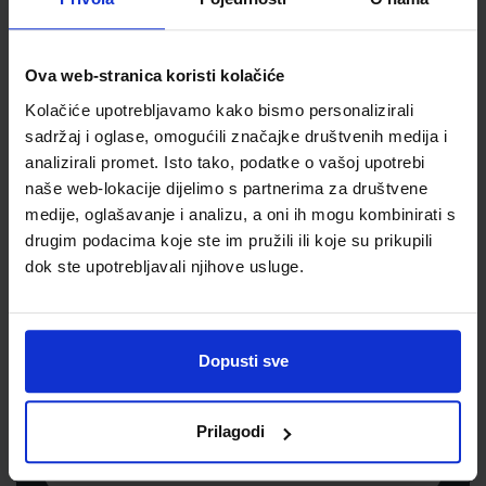
Šifra proizvoda
051687
Jedinična mjera
kom
Ova web-stranica koristi kolačiće
Kolačiće upotrebljavamo kako bismo personalizirali
sadržaj i oglase, omogućili značajke društvenih medija i
analizirali promet. Isto tako, podatke o vašoj upotrebi
naše web-lokacije dijelimo s partnerima za društvene
medije, oglašavanje i analizu, a oni ih mogu kombinirati s
drugim podacima koje ste im pružili ili koje su prikupili
dok ste upotrebljavali njihove usluge.
Newsletter prijava
Prijavite se kako bi primali informacije o novim
Dopusti sve
proizvodima i uslugama, akcijama i drugim
pogodnostima
Prilagodi