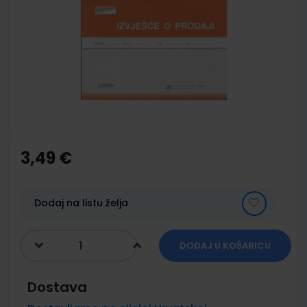
end
of
the
images
gallery
Skip
to
the
3,49 €
beginning
of
the
images
Dodaj na listu želja
gallery
DODAJ U KOŠARICU
Dostava