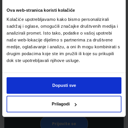
Ova web-stranica koristi kolačiće
Kolačiće upotrebljavamo kako bismo personalizirali
sadržaj i oglase, omogućili značajke društvenih medija i
analizirali promet. Isto tako, podatke o vašoj upotrebi
naše web-lokacije dijelimo s partnerima za društvene
medije, oglašavanje i analizu, a oni ih mogu kombinirati s
drugim podacima koje ste im pružili ili koje su prikupili
Newsletter prijava
dok ste upotrebljavali njihove usluge.
Prijavite se kako bi primali informacije o novim
proizvodima i uslugama, akcijama i drugim
Dopusti sve
pogodnostima
Prilagodi