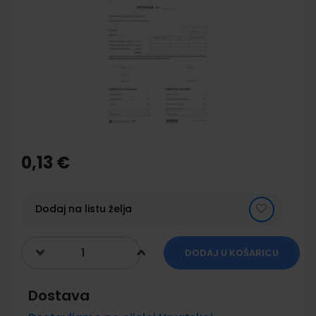
end
of
the
images
gallery
Skip
to
the
0,13 €
beginning
of
the
images
Dodaj na listu želja
gallery
DODAJ U KOŠARICU
Dostava