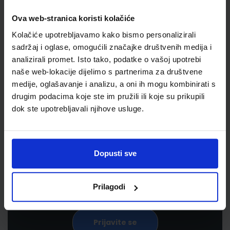
Ova web-stranica koristi kolačiće
Kolačiće upotrebljavamo kako bismo personalizirali
sadržaj i oglase, omogućili značajke društvenih medija i
analizirali promet. Isto tako, podatke o vašoj upotrebi
naše web-lokacije dijelimo s partnerima za društvene
medije, oglašavanje i analizu, a oni ih mogu kombinirati s
drugim podacima koje ste im pružili ili koje su prikupili
Newsletter prijava
dok ste upotrebljavali njihove usluge.
Prijavite se kako bi primali informacije o novim
proizvodima i uslugama, akcijama i drugim
Dopusti sve
pogodnostima
Prilagodi