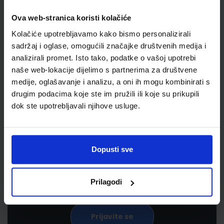
Ova web-stranica koristi kolačiće
Kolačiće upotrebljavamo kako bismo personalizirali
sadržaj i oglase, omogućili značajke društvenih medija i
analizirali promet. Isto tako, podatke o vašoj upotrebi
naše web-lokacije dijelimo s partnerima za društvene
medije, oglašavanje i analizu, a oni ih mogu kombinirati s
drugim podacima koje ste im pružili ili koje su prikupili
Newsletter prijava
dok ste upotrebljavali njihove usluge.
Prijavite se kako bi primali informacije o novim
proizvodima i uslugama, akcijama i drugim
Dopusti sve
pogodnostima
Prilagodi