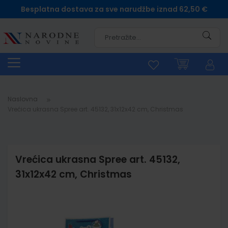
Besplatna dostava za sve narudžbe iznad 62,50 €
Pretra
Naslovna
Vrećica ukrasna Spree art. 45132, 31x12x42 cm, Christmas
Vrećica ukrasna Spree art. 45132,
31x12x42 cm, Christmas
Skip
to
the