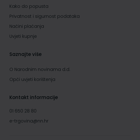
Kako do popusta
Privatnost i sigurnost podataka
Načini plaćanja
Uvjeti kupnje
Saznajte više
O Narodnim novinama d.d.
Opći uvjeti korištenja
Kontakt informacije
01 650 28 80
e-trgovina@nn.hr