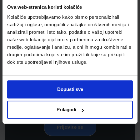
Ova web-stranica koristi kolačiće
Kolačiće upotrebljavamo kako bismo personalizirali
sadržaj i oglase, omogućili značajke društvenih medija i
analizirali promet. Isto tako, podatke o vašoj upotrebi
naše web-lokacije dijelimo s partnerima za društvene
medije, oglašavanje i analizu, a oni ih mogu kombinirati s
drugim podacima koje ste im pružili ili koje su prikupili
Newsletter prijava
dok ste upotrebljavali njihove usluge.
Prijavite se kako bi primali informacije o novim
proizvodima i uslugama, akcijama i drugim
pogodnostima
Dopusti sve
Prilagodi