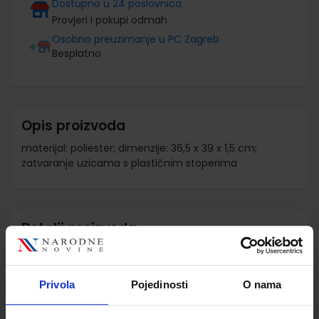
Dostupno u 24 poslovnica
Provjeri i pokupi odmah
Osobno preuzimanje u PC Zagreb
Besplatno
Opis proizvoda
materijal: poliester; dimenzije: 36,5 x 39 x 1,5 cm;
zatvaranje uzicama s plastičnim stoperima
Detalji proizvoda
Šifra proizvoda
573611
Jedinična mjera
kom
Privola
Pojedinosti
O nama