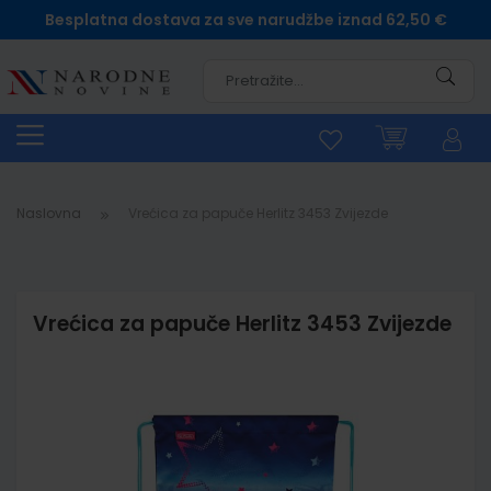
Besplatna dostava za sve narudžbe iznad 62,50 €
Pretra
Naslovna
Vrećica za papuče Herlitz 3453 Zvijezde
Vrećica za papuče Herlitz 3453 Zvijezde
Skip
to
the
end
of
the