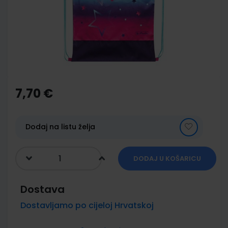
images
gallery
Skip
to
the
7,70 €
beginning
of
the
images
Dodaj na listu želja
gallery
DODAJ U KOŠARICU
Dostava
Dostavljamo po cijeloj Hrvatskoj