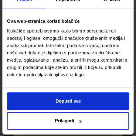
Šifra proizvoda
110138
Jedinična mjera
list
Ova web-stranica koristi kolačiće
Kolačiće upotrebljavamo kako bismo personalizirali
sadržaj i oglase, omogućili značajke društvenih medija i
analizirali promet. Isto tako, podatke o vašoj upotrebi
naše web-lokacije dijelimo s partnerima za društvene
medije, oglašavanje i analizu, a oni ih mogu kombinirati s
drugim podacima koje ste im pružili ili koje su prikupili
dok ste upotrebljavali njihove usluge.
Newsletter prijava
Prijavite se kako bi primali informacije o novim
Dopusti sve
proizvodima i uslugama, akcijama i drugim
pogodnostima
Prilagodi