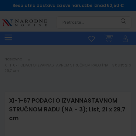
Besplatna dostava za sve narudžbe iznad 62,50 €
Pretra
Naslovna
XI-1-67 PODACI O IZVANNASTAVNOM STRUČNOM RADU (NA - 3); List, 21 x
29,7 cm
XI-1-67 PODACI O IZVANNASTAVNOM
STRUČNOM RADU (NA - 3); List, 21 x 29,7
cm