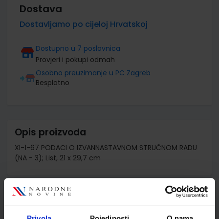
Dostava
Dostavljamo po cijeloj Hrvatskoj
Dostupno u 7 poslovnica
Provjeri i pokupi odmah
Osobno preuzimanje u PC Zagreb
Besplatno
Opis proizvoda
XI-1-67 PODACI O IZVANNASTAVNOM STRUČNOM RADU
(NA - 3); List, 21 x 29,7 cm
Detalji proizvoda
Privola
Pojedinosti
O nama