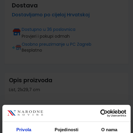
Dostava
Dostavljamo po cijeloj Hrvatskoj
Dostupno u 36 poslovnica
Provjeri i pokupi odmah
Osobno preuzimanje u PC Zagreb
Besplatno
Opis proizvoda
List, 21x29,7 cm
Detalji proizvoda
Šifra proizvoda
111102
Privola
Pojedinosti
O nama