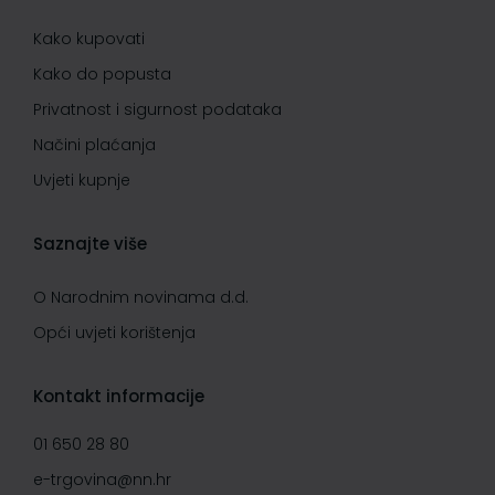
Kako kupovati
Kako do popusta
Privatnost i sigurnost podataka
Načini plaćanja
Uvjeti kupnje
Saznajte više
O Narodnim novinama d.d.
Opći uvjeti korištenja
Kontakt informacije
01 650 28 80
e-trgovina@nn.hr