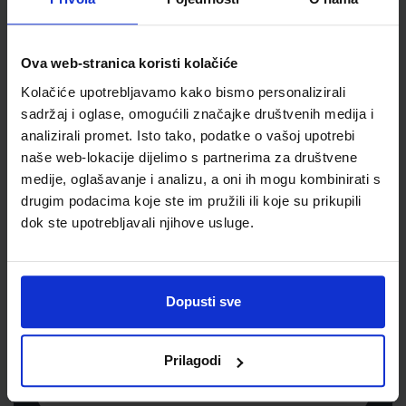
Šifra proizvoda
111010
Jedinična mjera
list
Ova web-stranica koristi kolačiće
Kolačiće upotrebljavamo kako bismo personalizirali
sadržaj i oglase, omogućili značajke društvenih medija i
analizirali promet. Isto tako, podatke o vašoj upotrebi
naše web-lokacije dijelimo s partnerima za društvene
medije, oglašavanje i analizu, a oni ih mogu kombinirati s
drugim podacima koje ste im pružili ili koje su prikupili
dok ste upotrebljavali njihove usluge.
Newsletter prijava
Prijavite se kako bi primali informacije o novim
Dopusti sve
proizvodima i uslugama, akcijama i drugim
pogodnostima
Prilagodi