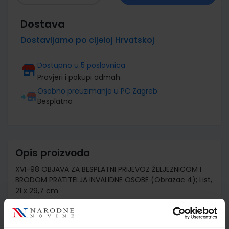
Dostava
Dostavljamo po cijeloj Hrvatskoj
Dostupno u 5 poslovnica
Provjeri i pokupi odmah
Osobno preuzimanje u PC Zagreb
Besplatno
Opis proizvoda
XVI-98 OBJAVA ZA BESPLATNI PRIJEVOZ ŽELJEZNICOM I
BRODOM PRATITELJA INVALIDNE OSOBE (Obrazac 4); List,
21 x 29,7 cm