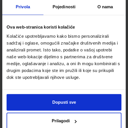
Detalji proizvoda
Privola
Pojedinosti
O nama
Šifra proizvoda
160099
Jedinična mjera
list
Ova web-stranica koristi kolačiće
Kolačiće upotrebljavamo kako bismo personalizirali
sadržaj i oglase, omogućili značajke društvenih medija i
analizirali promet. Isto tako, podatke o vašoj upotrebi
naše web-lokacije dijelimo s partnerima za društvene
medije, oglašavanje i analizu, a oni ih mogu kombinirati s
drugim podacima koje ste im pružili ili koje su prikupili
dok ste upotrebljavali njihove usluge.
Newsletter prijava
Dopusti sve
Prijavite se kako bi primali informacije o novim
proizvodima i uslugama, akcijama i drugim
pogodnostima
Prilagodi