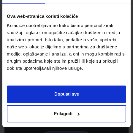
Ova web-stranica koristi kolačiće
Kolačiće upotrebljavamo kako bismo personalizirali
sadržaj i oglase, omogućili značajke društvenih medija i
analizirali promet. Isto tako, podatke o vašoj upotrebi
naše web-lokacije dijelimo s partnerima za društvene
medije, oglašavanje i analizu, a oni ih mogu kombinirati s
drugim podacima koje ste im pružili ili koje su prikupili
dok ste upotrebljavali njihove usluge.
Newsletter prijava
Prijavite se kako bi primali informacije o novim
Dopusti sve
proizvodima i uslugama, akcijama i drugim
pogodnostima
Prilagodi