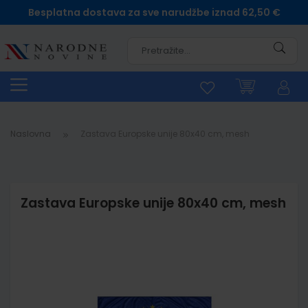
Besplatna dostava za sve narudžbe iznad 62,50 €
Pretra
Naslovna
Zastava Europske unije 80x40 cm, mesh
Zastava Europske unije 80x40 cm, mesh
Skip
to
the
end
of
the