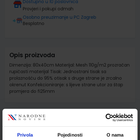
Dostupno u 10 poslovnica
Provjeri i pokupi odmah
Osobno preuzimanje u PC Zagreb
Besplatno
Opis proizvoda
Dimenzija: 80x40cm Materijal: Mesh 110g/m2 prozračan
rupičasti materijal Tisak: Jednostrani tisak sa
prolaznošću do 95% otisak s druge strane je zrcalno
okrenut Konfekcioniranje: s lijeve strane utor za štap
promjera do fi25mm
Detalji proizvoda
Šifra proizvoda
993398
Privola
Pojedinosti
O nama
Jedinična mjera
kom