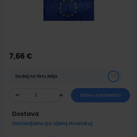
images
gallery
Skip
to
the
7,66 €
beginning
of
the
images
Dodaj na listu želja
gallery
DODAJ U KOŠARICU
Dostava
Dostavljamo po cijeloj Hrvatskoj