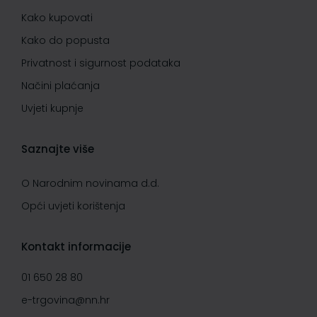
Kako kupovati
Kako do popusta
Privatnost i sigurnost podataka
Načini plaćanja
Uvjeti kupnje
Saznajte više
O Narodnim novinama d.d.
Opći uvjeti korištenja
Kontakt informacije
01 650 28 80
e-trgovina@nn.hr