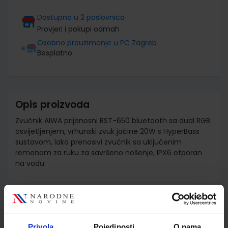
Dostupno u 2 poslovnica
Provjeri i pokupi odmah
Osobno preuzimanje u PC Zagreb
Besplatno
Opis proizvoda
Zvučnik AIWA prijenosni BST-650 bluetooth sa dual RGB
osvijetljenjem, vrhunski zvuk jačine 20W s HyperBass
sustavom, lako prenosivi zvučnik sa uključenim
remenom za ruku za savršeno nošenje, IPX6 otporan
na vodu
Detalji proizvoda
Šifra proizvoda
588714
Privola
Pojedinosti
O nama