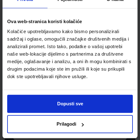
Jedinična mjera
kom
Ova web-stranica koristi kolačiće
Kolačiće upotrebljavamo kako bismo personalizirali
sadržaj i oglase, omogućili značajke društvenih medija i
analizirali promet. Isto tako, podatke o vašoj upotrebi
naše web-lokacije dijelimo s partnerima za društvene
medije, oglašavanje i analizu, a oni ih mogu kombinirati s
drugim podacima koje ste im pružili ili koje su prikupili
dok ste upotrebljavali njihove usluge.
Newsletter prijava
Prijavite se kako bi primali informacije o novim
Dopusti sve
proizvodima i uslugama, akcijama i drugim
pogodnostima
Prilagodi