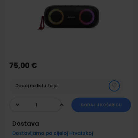
of
the
images
gallery
Skip
to
the
75,00 €
beginning
of
the
images
Dodaj na listu želja
gallery
DODAJ U KOŠARICU
Dostava
Dostavljamo po cijeloj Hrvatskoj