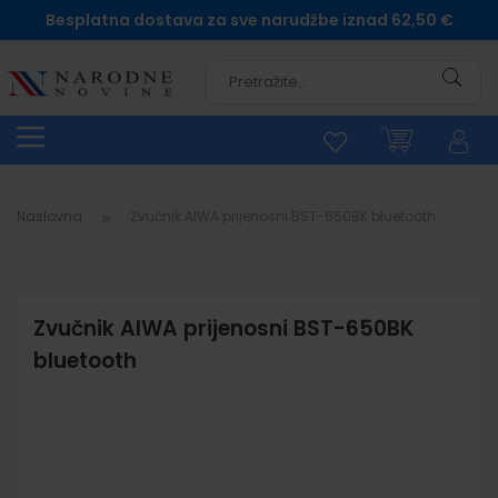
Besplatna dostava za sve narudžbe iznad 62,50 €
Pretra
Naslovna
Zvučnik AIWA prijenosni BST-650BK bluetooth
Zvučnik AIWA prijenosni BST-650BK
bluetooth
Skip
to
the
end