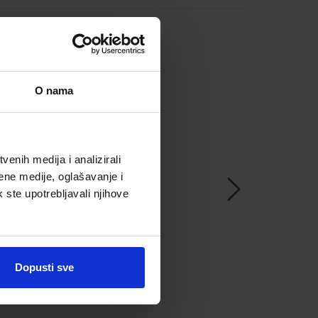
O nama
enih medija i analizirali
ene medije, oglašavanje i
k ste upotrebljavali njihove
Dopusti sve