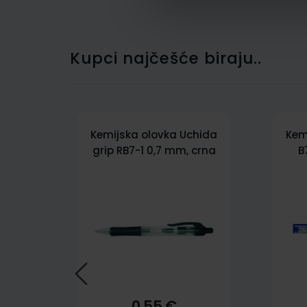
Kupci najčešće biraju..
Kemijska olovka Uchida
Kem
grip RB7-1 0,7 mm, crna
B
0,55 €