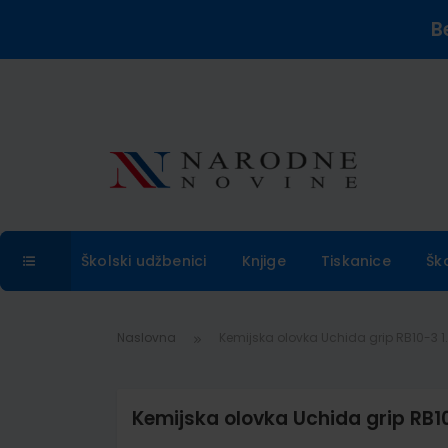
B
Školski udžbenici
Knjige
Tiskanice
Šk
Naslovna
Kemijska olovka Uchida grip RB10-3 
Kemijska olovka Uchida grip RB1