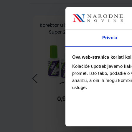
Korektor u bočici Edigs,
Raz
Super 20, 20 ml
Privola
Ova web-stranica koristi kol
Kolačiće upotrebljavamo kako 
promet. Isto tako, podatke o 
analizu, a oni ih mogu kombini
usluge.
0,93 €