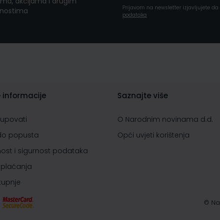
ma, akcijama i drugim
Prijavom na newsletter izjavljujete d
nostima
podataka
 informacije
Saznajte više
kupovati
O Narodnim novinama d.d.
do popusta
Opći uvjeti korištenja
nost i sigurnost podataka
 plaćanja
 kupnje
© Na