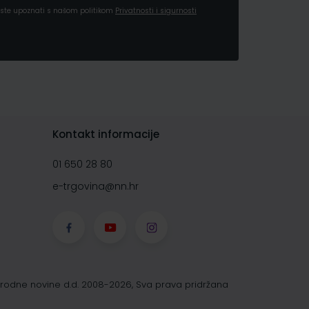
a ste upoznati s našom politikom
Privatnosti i sigurnosti
Kontakt informacije
01 650 28 80
e-trgovina@nn.hr
rodne novine d.d. 2008-2026, Sva prava pridržana