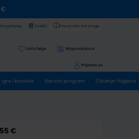
 €
sta pitanja
Vodiči
Preuzmite kataloge
Lista želja
Moja košarica
Prijavite se
Igra i kreativa
Darovni program
Čišćenje i higijena
,55 €