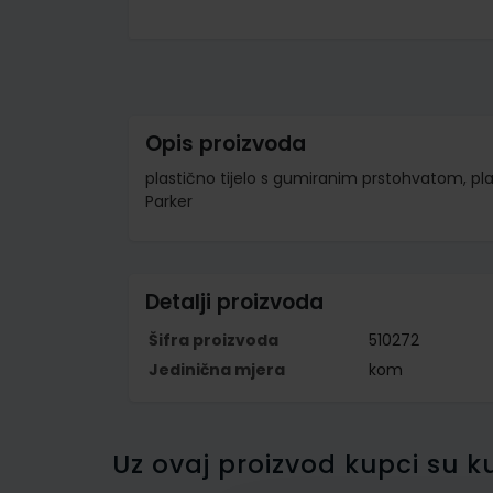
Skip
to
the
beginning
of
the
images
Opis proizvoda
gallery
plastično tijelo s gumiranim prstohvatom, plast
Parker
Detalji proizvoda
Šifra proizvoda
510272
Jedinična mjera
kom
Uz ovaj proizvod kupci su ku