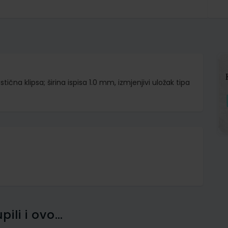
ična klipsa; širina ispisa 1.0 mm, izmjenjivi uložak tipa
pili i ovo…