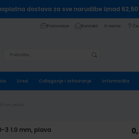
esplatna dostava za sve narudžbe iznad 62,50
Poslovnice
Kontakt
O nama
Če
Pretražite
Pretražite
ola
Ured
Odlaganje i arhiviranje
Informatika
1.0 mm, plava
0-3 1.0 mm, plava
0