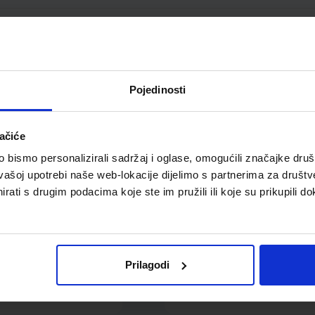
ređivač za korektor
Spojnice za spise
Edigs, E902, 20 ml
plastične 25 mm 1/100
Pojedinosti
ačiće
bismo personalizirali sadržaj i oglase, omogućili značajke društv
vašoj upotrebi naše web-lokacije dijelimo s partnerima za društv
rati s drugim podacima koje ste im pružili ili koje su prikupili do
0,69 €
2,36 €
Prilagodi