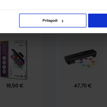
Prilagodi
ija za plastifikaciju
Plastifikator Fellowes
owes A3 80 mic. 100/1
Arc, plastificira
sjajna
dokumente do formata
A4
19,50 €
47,70 €