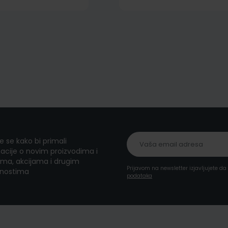
te se kako bi primali
acije o novim proizvodima i
ma, akcijama i drugim
Prijavom na newsletter izjavljujete d
nostima
podataka