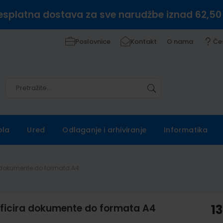
esplatna dostava za sve narudžbe iznad 62,50
Poslovnice
Kontakt
O nama
Če
Pretražite
Pretražite
ola
Ured
Odlaganje i arhiviranje
Informatika
cira dokumente do formata A4
stificira dokumente do formata A4
1