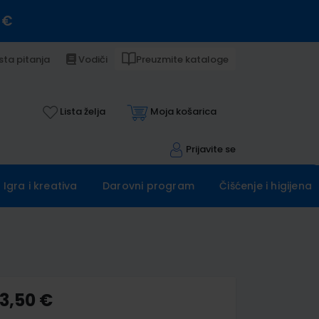
 €
sta pitanja
Vodiči
Preuzmite kataloge
Lista želja
Moja košarica
Prijavite se
Igra i kreativa
Darovni program
Čišćenje i higijena
33,50 €