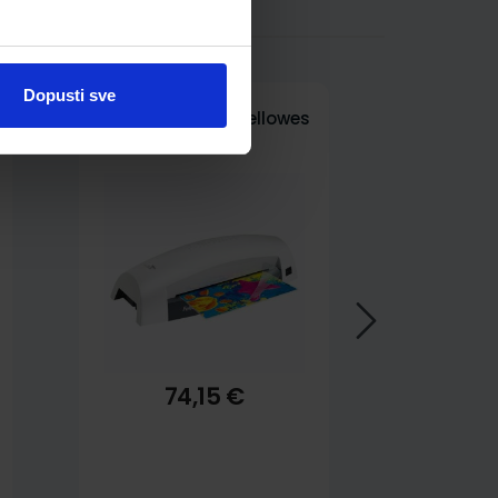
Dopusti sve
Plastifikator A4 Fellowes
Lunar
74,15 €