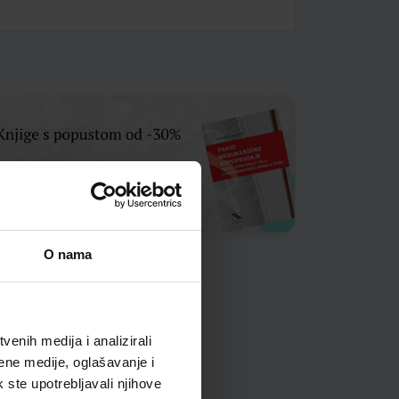
O nama
enih medija i analizirali
ene medije, oglašavanje i
k ste upotrebljavali njihove