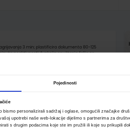
zagrijavanja 3 min; plastificira dokumenta 80-125
nuta neaktivnosti; funkcija opuštanja folije za
 mm; pogodan za fotografije; jamstvo 2 godine
Pojedinosti
ačiće
bismo personalizirali sadržaj i oglase, omogućili značajke društv
vašoj upotrebi naše web-lokacije dijelimo s partnerima za društv
rati s drugim podacima koje ste im pružili ili koje su prikupili do
pili i ovo…