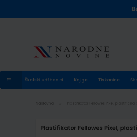
B
Školski udžbenici
Knjige
Tiskanice
Šk
Naslovna
Plastifikator Fellowes Pixel, plastifi
Plastifikator Fellowes Pixel, pla