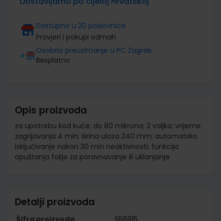
Dostavljamo po cijeloj Hrvatskoj
Dostupno u 20 poslovnica
Provjeri i pokupi odmah
Osobno preuzimanje u PC Zagreb
Besplatno
Opis proizvoda
za upotrebu kod kuće; do 80 mikrona; 2 valjka; vrijeme
zagrijavanja 4 min; širina ulaza 240 mm; automatsko
isključivanje nakon 30 min neaktivnosti; funkcija
opuštanja folije za poravnavanje ili uklanjanje
Detalji proizvoda
Šifra proizvoda
556915