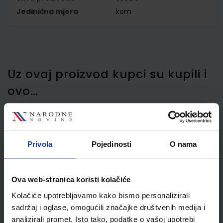
Jedinična mjera
kom
Uz ovaj proizvod kupci su kupili i
ovo…
Privola
Pojedinosti
O nama
Plastifikator Fellowes
Pixel, plastificira
dokumente do formata
Ova web-stranica koristi kolačiće
A4
Kolačiće upotrebljavamo kako bismo personalizirali
sadržaj i oglase, omogućili značajke društvenih medija i
analizirali promet. Isto tako, podatke o vašoj upotrebi