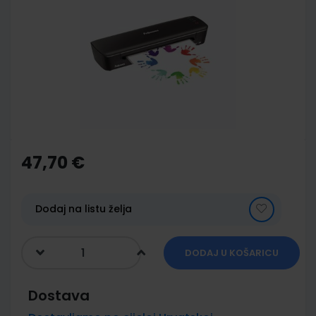
end
of
the
images
gallery
Skip
to
the
47,70 €
beginning
of
the
images
Dodaj na listu želja
gallery
DODAJ U KOŠARICU
Dostava