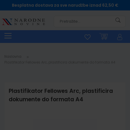
Besplatna dostava za sve narudžbe iznad 62,50 €
Pretra
Naslovna
Plastifikator Fellowes Arc, plastificira dokumente do formata A4
Plastifikator Fellowes Arc, plastificira
dokumente do formata A4
Skip
to
the