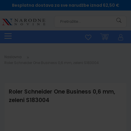
Besplatna dostava za sve narudžbe iznad 62,50 €
Pretra
Naslovna
Roler Schneider One Business 0,6 mm, zeleni S183004
Roler Schneider One Business 0,6 mm,
zeleni S183004
Skip
to
the