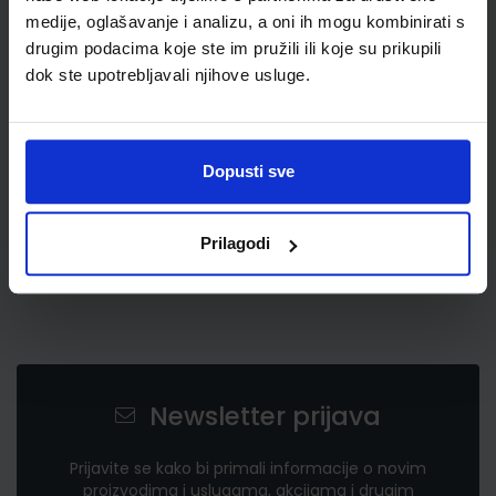
medije, oglašavanje i analizu, a oni ih mogu kombinirati s
drugim podacima koje ste im pružili ili koje su prikupili
9,00 €
dok ste upotrebljavali njihove usluge.
Dopusti sve
Prilagodi
Newsletter prijava
Prijavite se kako bi primali informacije o novim
proizvodima i uslugama, akcijama i drugim