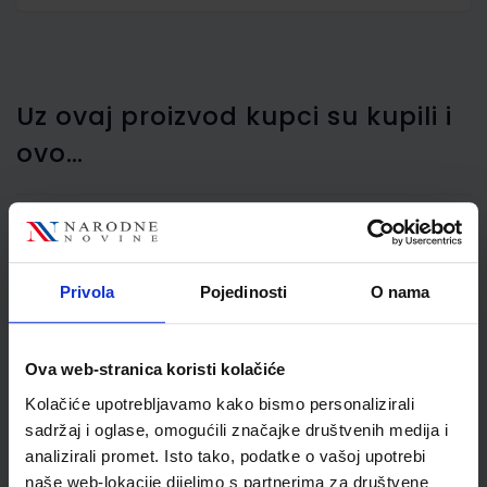
Uz ovaj proizvod kupci su kupili i
ovo…
Etikete za laserske i ink-
Privola
Pojedinosti
O nama
jet pisače Nano, N-84,
210x99 mm, 100/1
Ova web-stranica koristi kolačiće
Kolačiće upotrebljavamo kako bismo personalizirali
sadržaj i oglase, omogućili značajke društvenih medija i
analizirali promet. Isto tako, podatke o vašoj upotrebi
naše web-lokacije dijelimo s partnerima za društvene