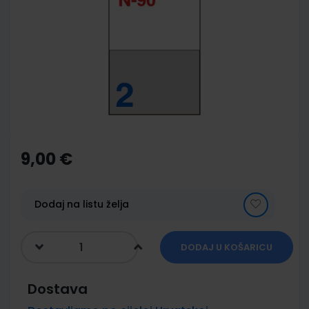
end
of
the
images
gallery
Skip
to
the
9,00 €
beginning
of
the
images
Dodaj na listu želja
gallery
DODAJ U KOŠARICU
Dostava