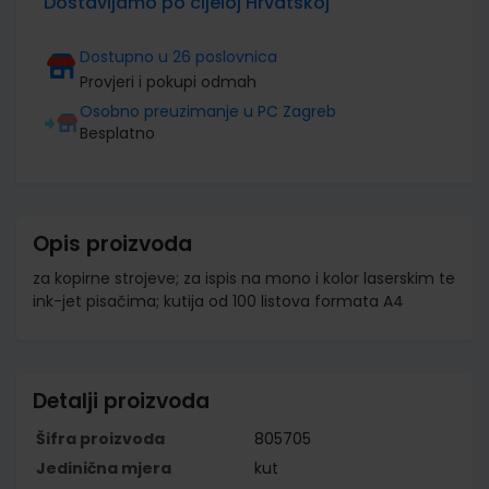
Dostavljamo po cijeloj Hrvatskoj
Dostupno u 26 poslovnica
Provjeri i pokupi odmah
Osobno preuzimanje u PC Zagreb
Besplatno
Opis proizvoda
za kopirne strojeve; za ispis na mono i kolor laserskim te
ink-jet pisačima; kutija od 100 listova formata A4
Detalji proizvoda
Šifra proizvoda
805705
Jedinična mjera
kut