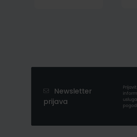
Prijavi
Newsletter
inform
usluga
prijava
pogod