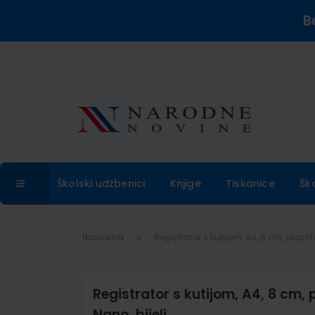
B
Školski udžbenici
Knjige
Tiskanice
Šk
Naslovna
Registrator s kutijom, A4, 8 cm, plastif
Registrator s kutijom, A4, 8 cm, 
Nano, bijeli