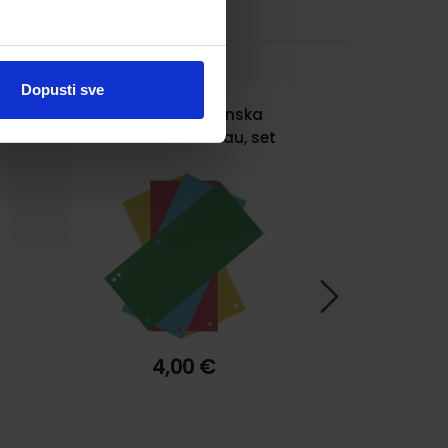
Dopusti sve
Pregrada kartonska
235x105 mm Donau, set
100 komada
4,00 €