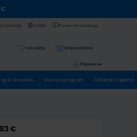
 €
sta pitanja
Vodiči
Preuzmite kataloge
Lista želja
Moja košarica
Prijavite se
Igra i kreativa
Darovni program
Čišćenje i higijena
,83 €