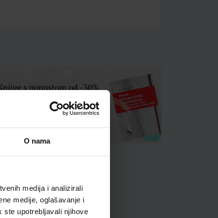
O nama
enih medija i analizirali
ene medije, oglašavanje i
k ste upotrebljavali njihove