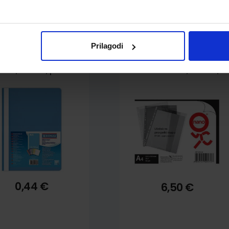
pili i ovo…
Prilagodi
cikl euro mehanika
Fascikl PP "UR" A4,
P A4, Donau, plavi
225x300 mm, 90 mic,
50/1, Nano, sjajni
0,44 €
6,50 €