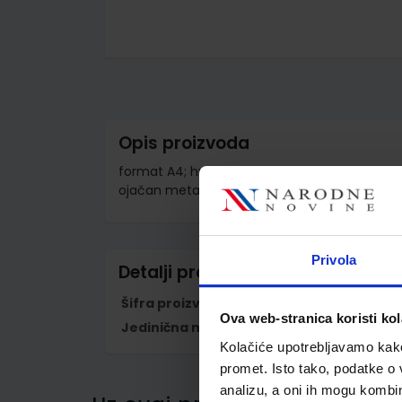
Skip
to
the
beginning
of
the
images
Opis proizvoda
gallery
format A4; hrbat širine 8 cm; sa samoljepljivom 
ojačan metalnim letvicama
Privola
Detalji proizvoda
Šifra proizvoda
858262
Ova web-stranica koristi kol
Jedinična mjera
kom
Kolačiće upotrebljavamo kako 
promet. Isto tako, podatke o 
analizu, a oni ih mogu kombini