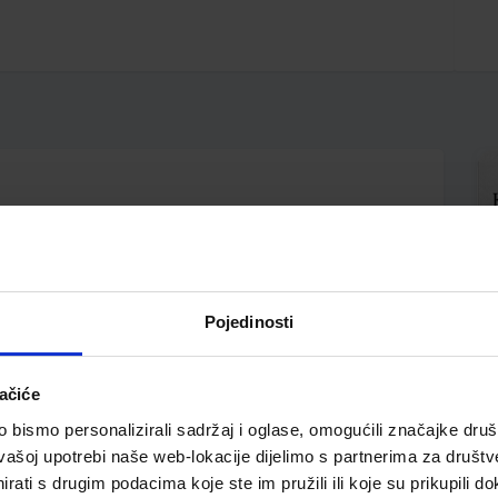
etiketom; plastificiran; kutija i uložak u istoj boji;
Pojedinosti
ačiće
bismo personalizirali sadržaj i oglase, omogućili značajke društv
vašoj upotrebi naše web-lokacije dijelimo s partnerima za društv
rati s drugim podacima koje ste im pružili ili koje su prikupili do