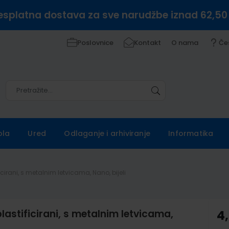
esplatna dostava za sve narudžbe iznad 62,50
Poslovnice
Kontakt
O nama
Če
Pretražite
Pretražite
ola
Ured
Odlaganje i arhiviranje
Informatika
icirani, s metalnim letvicama, Nano, bijeli
plastificirani, s metalnim letvicama,
4