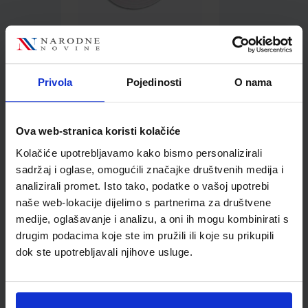
1,08 €
Privola
Pojedinosti
O nama
Ova web-stranica koristi kolačiće
Kolačiće upotrebljavamo kako bismo personalizirali
Kupci najčešće biraju..
sadržaj i oglase, omogućili značajke društvenih medija i
analizirali promet. Isto tako, podatke o vašoj upotrebi
naše web-lokacije dijelimo s partnerima za društvene
medije, oglašavanje i analizu, a oni ih mogu kombinirati s
drugim podacima koje ste im pružili ili koje su prikupili
Etikete samoljepljive u
dok ste upotrebljavali njihove usluge.
roli, 26x16 mm, žute,
četvrtaste