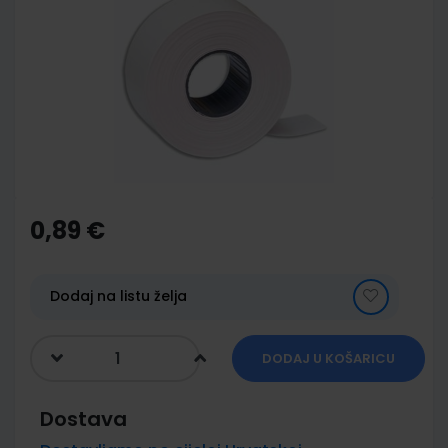
end
of
the
images
gallery
Skip
to
the
0,89 €
beginning
of
the
images
Dodaj na listu želja
gallery
DODAJ U KOŠARICU
Dostava