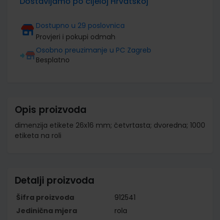
Dostavljamo po cijeloj Hrvatskoj
Dostupno u 29 poslovnica
Provjeri i pokupi odmah
Osobno preuzimanje u PC Zagreb
Besplatno
Opis proizvoda
dimenzija etikete 26x16 mm; četvrtasta; dvoredna; 1000
etiketa na roli
Detalji proizvoda
Šifra proizvoda
912541
Jedinična mjera
rola