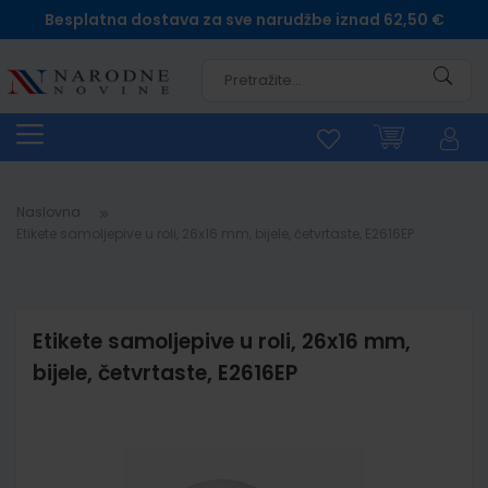
Besplatna dostava za sve narudžbe iznad 62,50 €
Pretra
Naslovna
Etikete samoljepive u roli, 26x16 mm, bijele, četvrtaste, E2616EP
Etikete samoljepive u roli, 26x16 mm,
bijele, četvrtaste, E2616EP
Skip
to
the