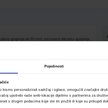
; dubina spajanja do 61 mm; zatvoreno klinasto spajanje;
6
Pojedinosti
ačiće
bismo personalizirali sadržaj i oglase, omogućili značajke društv
vašoj upotrebi naše web-lokacije dijelimo s partnerima za društv
pili i ovo…
rati s drugim podacima koje ste im pružili ili koje su prikupili do