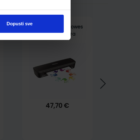
Dopusti sve
Plastifikator Fellowes
Arc, plastificira
dokumente do formata
A4
47,70 €