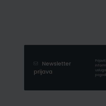
Prijavi
Newsletter
inform
usluga
prijava
pogod