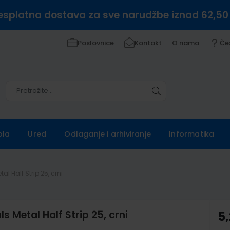
esplatna dostava za sve narudžbe iznad 62,50
Poslovnice
Kontakt
O nama
Če
Pretražite
Pretražite
ola
Ured
Odlaganje i arhiviranje
Informatika
l Half Strip 25, crni
s Metal Half Strip 25, crni
5