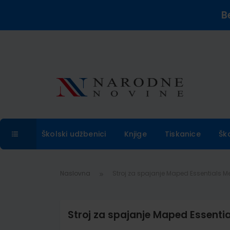
B
Školski udžbenici
Knjige
Tiskanice
Šk
Naslovna
Stroj za spajanje Maped Essentials Meta
Stroj za spajanje Maped Essential