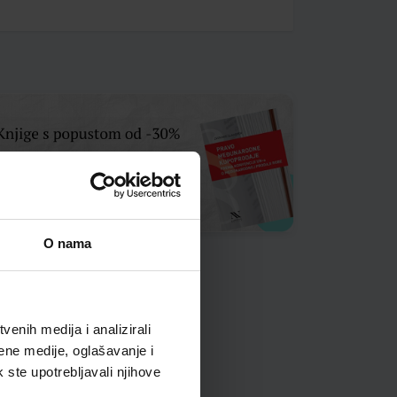
O nama
enih medija i analizirali
ene medije, oglašavanje i
k ste upotrebljavali njihove