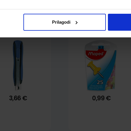
Prilagodi
alpel Maped Zenoa,
Čavlići Maped memo
metalni, 18 mm
push 10 mm 25/1 345011
3,66 €
0,99 €