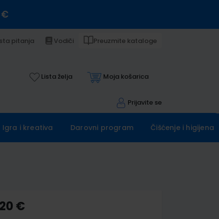
 €
sta pitanja
Vodiči
Preuzmite kataloge
Lista želja
Moja košarica
Prijavite se
Igra i kreativa
Darovni program
Čišćenje i higijena
,20 €