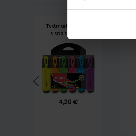
Textmarker Maped
Sk
classic 6/1 etui
4,20 €