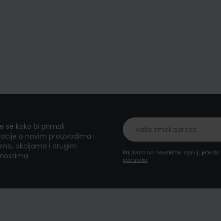
te se kako bi primali
acije o novim proizvodima i
ma, akcijama i drugim
Prijavom na newsletter izjavljujete d
nostima
podataka