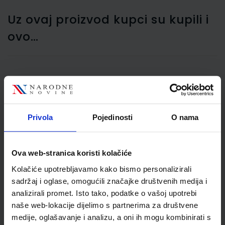
Uz ovaj proizvod kupci su kupili i
ovo…
Trokut Maped, 21/45,
MAP146123
Privola
Pojedinosti
O nama
Ova web-stranica koristi kolačiće
Kolačiće upotrebljavamo kako bismo personalizirali
sadržaj i oglase, omogućili značajke društvenih medija i
analizirali promet. Isto tako, podatke o vašoj upotrebi
naše web-lokacije dijelimo s partnerima za društvene
0,59 €
medije, oglašavanje i analizu, a oni ih mogu kombinirati s