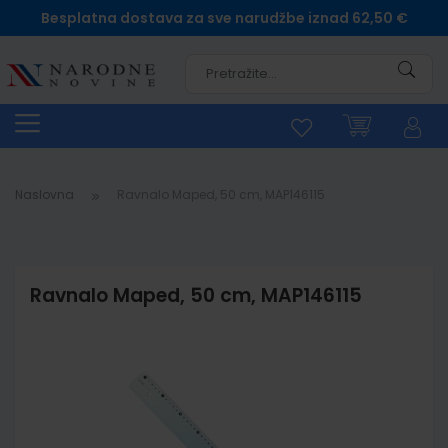
Besplatna dostava za sve narudžbe iznad 62,50 €
Pretra
Naslovna
Ravnalo Maped, 50 cm, MAP146115
Ravnalo Maped, 50 cm, MAP146115
Skip
to
the
end
of
the