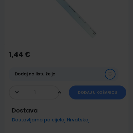
images
gallery
Skip
to
the
1,44 €
beginning
of
the
images
Dodaj na listu želja
gallery
DODAJ U KOŠARICU
Dostava
Dostavljamo po cijeloj Hrvatskoj