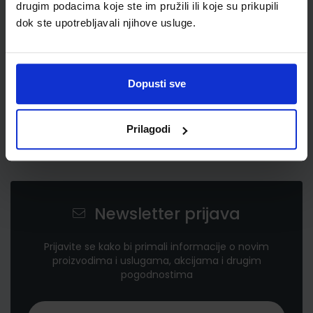
drugim podacima koje ste im pružili ili koje su prikupili
dok ste upotrebljavali njihove usluge.
Dopusti sve
Prilagodi
Newsletter prijava
Prijavite se kako bi primali informacije o novim
proizvodima i uslugama, akcijama i drugim
pogodnostima